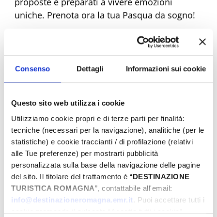
proposte e preparati a vivere emozioni
uniche. Prenota ora la tua Pasqua da sogno!
Eventi di Pasqua Riviera Rimini
Consenso
Dettagli
Informazioni sui cookie
Dal
Questo sito web utilizza i cookie
Utilizziamo cookie propri e di terze parti per finalità:
tecniche (necessari per la navigazione), analitiche (per le
statistiche) e cookie traccianti / di profilazione (relativi
A
alle Tue preferenze) per mostrarti pubblicità
personalizzata sulla base della navigazione delle pagine
del sito. Il titolare del trattamento è “
DESTINAZIONE
Comune
TURISTICA ROMAGNA
”, contattabile all'email:
info@destinazioneromagna.emr.it
. Puoi accettare tutti i
cookie premendo il pulsante “Accetta tutti i cookie”,