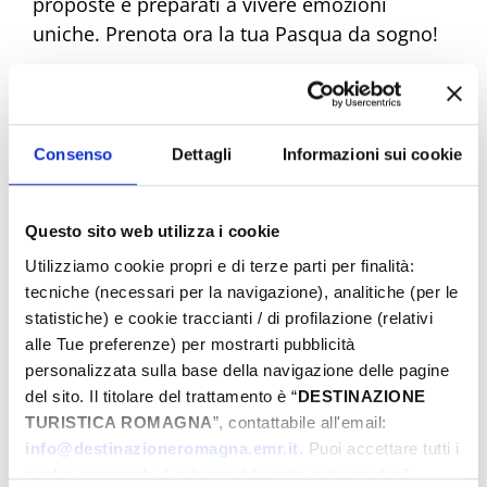
proposte e preparati a vivere emozioni
uniche. Prenota ora la tua Pasqua da sogno!
Eventi di Pasqua Riviera Rimini
Consenso
Dettagli
Informazioni sui cookie
Dal
Questo sito web utilizza i cookie
Utilizziamo cookie propri e di terze parti per finalità:
tecniche (necessari per la navigazione), analitiche (per le
statistiche) e cookie traccianti / di profilazione (relativi
A
alle Tue preferenze) per mostrarti pubblicità
personalizzata sulla base della navigazione delle pagine
del sito. Il titolare del trattamento è “
DESTINAZIONE
Comune
TURISTICA ROMAGNA
”, contattabile all'email:
info@destinazioneromagna.emr.it
. Puoi accettare tutti i
cookie premendo il pulsante “Accetta tutti i cookie”,