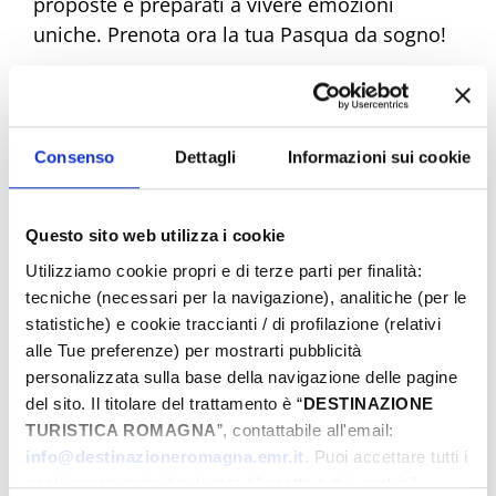
proposte e preparati a vivere emozioni
uniche. Prenota ora la tua Pasqua da sogno!
Eventi di Pasqua Riviera Rimini
Consenso
Dettagli
Informazioni sui cookie
Dal
Questo sito web utilizza i cookie
Utilizziamo cookie propri e di terze parti per finalità:
tecniche (necessari per la navigazione), analitiche (per le
statistiche) e cookie traccianti / di profilazione (relativi
A
alle Tue preferenze) per mostrarti pubblicità
personalizzata sulla base della navigazione delle pagine
del sito. Il titolare del trattamento è “
DESTINAZIONE
Comune
TURISTICA ROMAGNA
”, contattabile all'email:
info@destinazioneromagna.emr.it
. Puoi accettare tutti i
cookie premendo il pulsante “Accetta tutti i cookie”,