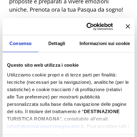
proposte e preparati a vivere emozioni
uniche. Prenota ora la tua Pasqua da sogno!
Eventi di Pasqua Riviera Rimini
Consenso
Dettagli
Informazioni sui cookie
Dal
Questo sito web utilizza i cookie
Utilizziamo cookie propri e di terze parti per finalità:
tecniche (necessari per la navigazione), analitiche (per le
statistiche) e cookie traccianti / di profilazione (relativi
A
alle Tue preferenze) per mostrarti pubblicità
personalizzata sulla base della navigazione delle pagine
del sito. Il titolare del trattamento è “
DESTINAZIONE
Comune
TURISTICA ROMAGNA
”, contattabile all'email:
info@destinazioneromagna.emr.it
. Puoi accettare tutti i
cookie premendo il pulsante “Accetta tutti i cookie”,