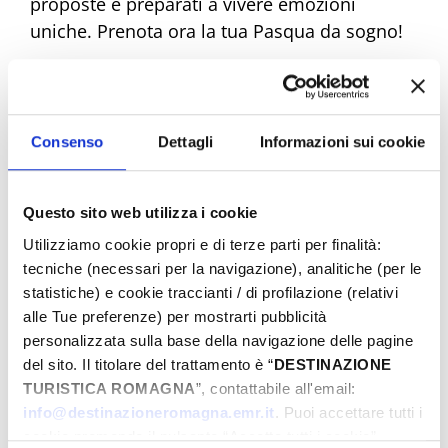
proposte e preparati a vivere emozioni
uniche. Prenota ora la tua Pasqua da sogno!
Eventi di Pasqua Riviera Rimini
Consenso
Dettagli
Informazioni sui cookie
Dal
Questo sito web utilizza i cookie
Utilizziamo cookie propri e di terze parti per finalità:
tecniche (necessari per la navigazione), analitiche (per le
statistiche) e cookie traccianti / di profilazione (relativi
A
alle Tue preferenze) per mostrarti pubblicità
personalizzata sulla base della navigazione delle pagine
del sito. Il titolare del trattamento è “
DESTINAZIONE
Comune
TURISTICA ROMAGNA
”, contattabile all'email:
info@destinazioneromagna.emr.it
. Puoi accettare tutti i
cookie premendo il pulsante “Accetta tutti i cookie”,