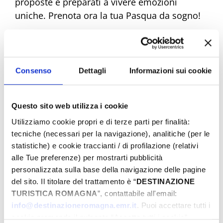
proposte e preparati a vivere emozioni
uniche. Prenota ora la tua Pasqua da sogno!
Eventi di Pasqua Riviera Rimini
Consenso
Dettagli
Informazioni sui cookie
Dal
Questo sito web utilizza i cookie
Utilizziamo cookie propri e di terze parti per finalità:
tecniche (necessari per la navigazione), analitiche (per le
statistiche) e cookie traccianti / di profilazione (relativi
A
alle Tue preferenze) per mostrarti pubblicità
personalizzata sulla base della navigazione delle pagine
del sito. Il titolare del trattamento è “
DESTINAZIONE
Comune
TURISTICA ROMAGNA
”, contattabile all'email:
info@destinazioneromagna.emr.it
. Puoi accettare tutti i
cookie premendo il pulsante “Accetta tutti i cookie”,