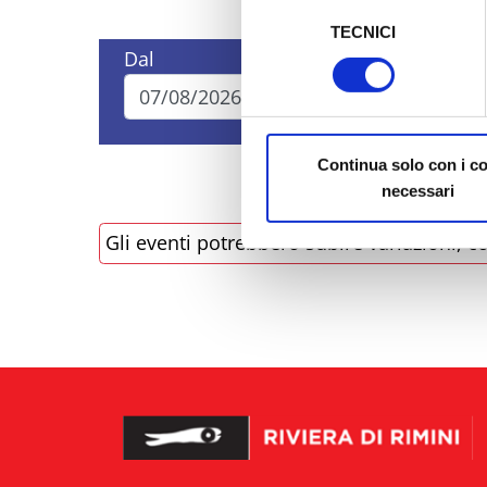
Selezione
TECNICI
del
Al fine di revocare il consens
Dal
A
consenso
Policy
Continua solo con i c
necessari
Gli eventi potrebbero subire variazioni, co