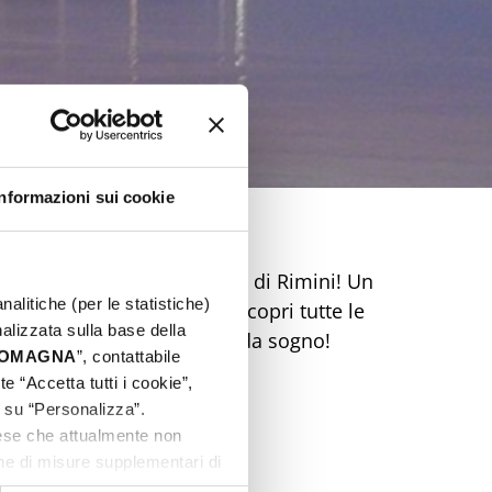
Informazioni sui cookie
dimenticabile sulla Riviera di Rimini! Un
nalitiche (per le statistiche)
ca e mercatini ti aspetta. Scopri tutte le
nalizzata sulla base della
 Prenota ora la tua Pasqua da sogno!
 ROMAGNA
”, contattabile
e “Accetta tutti i cookie”,
c su “Personalizza”.
aese che attualmente non
one di misure supplementari di