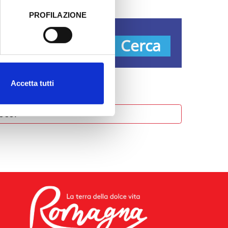
PROFILAZIONE
 dati clicca qui:
Cookie
pologie
Cerca
Accetta tutti
oco.