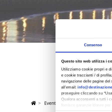
Consenso
Questo sito web utilizza i c
Pasqua 202
Utilizziamo cookie propri e di 
nella provincia di Rimi
e cookie traccianti / di profil
navigazione delle pagine del si
all'email:
info@destinazione
proseguire cliccando su “Usa 
Qualora acconsenti a tutti i 
Eventi di Pasqua Riviera Rimini
fornisce garanzie idonee per 
sicurezza a Tutela dei naviga