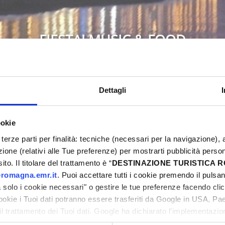
FIESTA! MUSIC & FOOD
Bellaria-Igea Marina
Dettagli
ookie
6
Non perdere l'occasione di vivere una Pasqua in
terze parti per finalità: tecniche (necessari per la navigazione), a
weekend ricco di eventi, sport, street food, musi
ni
azione (relativi alle Tue preferenze) per mostrarti pubblicità perso
proposte e preparati a vivere emozioni uniche.
to. Il titolare del trattamento è “
DESTINAZIONE TURISTICA
romagna.emr.it
. Puoi accettare tutti i cookie premendo il pulsant
solo i cookie necessari" o gestire le tue preferenze facendo cli
cookie i Tuoi dati potranno essere trasferiti da Google in USA, P
il trattamento dei Tuoi dati. Google ha dichiarato l’implementazi
tori, che abbiamo valutato essere sufficienti.