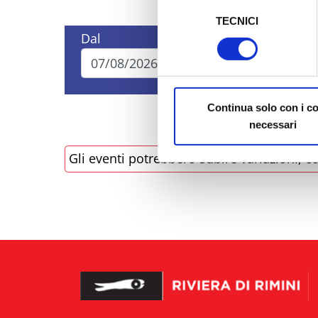
Selezione
TECNICI
del
Al fine di revocare il consens
Dal
A
consenso
Policy
Continua solo con i c
necessari
Gli eventi potrebbero subire variazioni, co