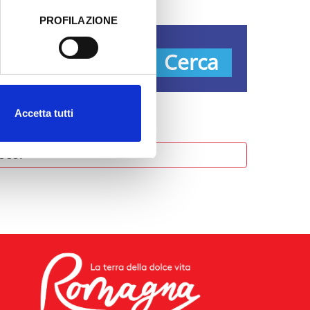
PROFILAZIONE
 dati clicca qui:
Cookie
pologie
Cerca
Accetta tutti
oco.