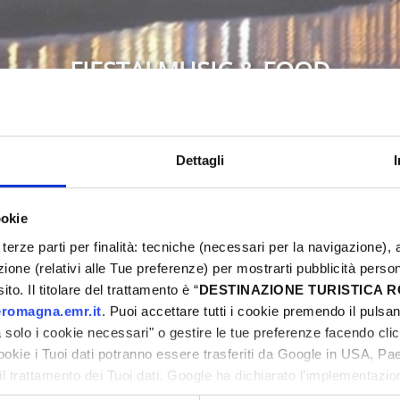
FIESTA! MUSIC & FOOD
Bellaria-Igea Marina
Dettagli
ookie
6
Non perdere l'occasione di vivere una Pasqua in
terze parti per finalità: tecniche (necessari per la navigazione), a
weekend ricco di eventi, sport, street food, musi
ni
azione (relativi alle Tue preferenze) per mostrarti pubblicità perso
proposte e preparati a vivere emozioni uniche.
to. Il titolare del trattamento è “
DESTINAZIONE TURISTICA
romagna.emr.it
. Puoi accettare tutti i cookie premendo il pulsant
solo i cookie necessari" o gestire le tue preferenze facendo cli
cookie i Tuoi dati potranno essere trasferiti da Google in USA, P
il trattamento dei Tuoi dati. Google ha dichiarato l’implementazi
tori, che abbiamo valutato essere sufficienti.