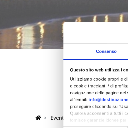
Consenso
Questo sito web utilizza i c
Pasqua 202
Utilizziamo cookie propri e di 
nella provincia di Rimi
e cookie traccianti / di profil
navigazione delle pagine del si
all'email:
info@destinazione
proseguire cliccando su “Usa 
Qualora acconsenti a tutti i 
Eventi di Pasqua Riviera Rimini
fornisce garanzie idonee per 
sicurezza a Tutela dei naviga