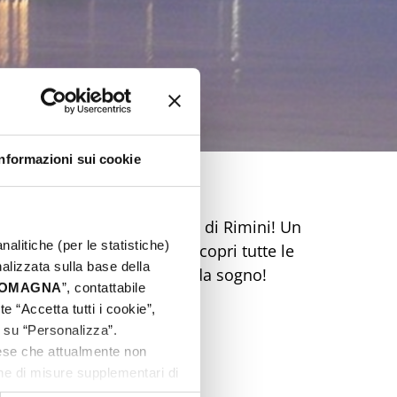
Informazioni sui cookie
dimenticabile sulla Riviera di Rimini! Un
nalitiche (per le statistiche)
ca e mercatini ti aspetta. Scopri tutte le
nalizzata sulla base della
 Prenota ora la tua Pasqua da sogno!
 ROMAGNA
”, contattabile
e “Accetta tutti i cookie”,
c su “Personalizza”.
aese che attualmente non
one di misure supplementari di