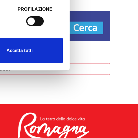
PROFILAZIONE
 dati clicca qui:
Cookie
pologie
Cerca
Accetta tutti
oco.