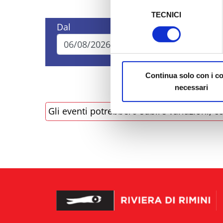
Selezione
TECNICI
del
Al fine di revocare il consens
Dal
A
consenso
Policy
Continua solo con i c
necessari
Gli eventi potrebbero subire variazioni, co