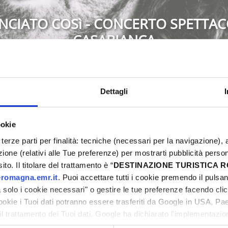
NCIATO COSì - CONCERTO SPETTAC
CASABIANCA
Montescudo-Monte Colombo
Dettagli
ookie
5
Eventi Primavera 2025
terze parti per finalità: tecniche (necessari per la navigazione), a
ni
azione (relativi alle Tue preferenze) per mostrarti pubblicità perso
to. Il titolare del trattamento è “
DESTINAZIONE TURISTICA
romagna.emr.it
. Puoi accettare tutti i cookie premendo il pulsant
solo i cookie necessari" o gestire le tue preferenze facendo cli
cookie i Tuoi dati potranno essere trasferiti da Google in USA, P
ni
il trattamento dei Tuoi dati. Google ha dichiarato l’implementazi
tori, che abbiamo valutato essere sufficienti.