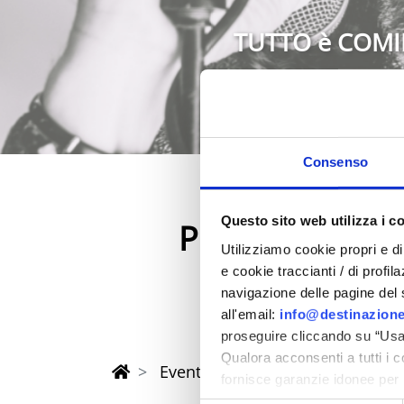
TUTTO è COMI
Consenso
Questo sito web utilizza i c
Primavera 202
Utilizziamo cookie propri e di 
nella provincia di Rimi
e cookie traccianti / di profil
navigazione delle pagine del si
all'email:
info@destinazione
proseguire cliccando su “Usa 
Qualora acconsenti a tutti i 
Eventi di Primavera Riviera Rimi
fornisce garanzie idonee per 
sicurezza a Tutela dei naviga