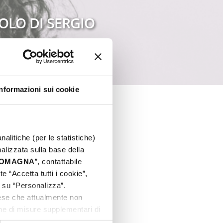
OLO DI SERGIO
Informazioni sui cookie
nalitiche (per le statistiche)
nalizzata sulla base della
 ROMAGNA
”, contattabile
e “Accetta tutti i cookie”,
c su “Personalizza”.
aese che attualmente non
one di misure supplementari di