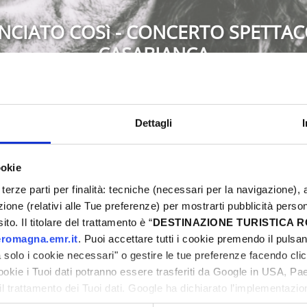
NCIATO COSì - CONCERTO SPETTAC
CASABIANCA
Montescudo-Monte Colombo
Dettagli
ookie
5
Eventi Primavera 2025
terze parti per finalità: tecniche (necessari per la navigazione), a
ni
azione (relativi alle Tue preferenze) per mostrarti pubblicità perso
to. Il titolare del trattamento è “
DESTINAZIONE TURISTICA
romagna.emr.it
. Puoi accettare tutti i cookie premendo il pulsant
solo i cookie necessari" o gestire le tue preferenze facendo cli
cookie i Tuoi dati potranno essere trasferiti da Google in USA, P
ni
il trattamento dei Tuoi dati. Google ha dichiarato l’implementazi
tori, che abbiamo valutato essere sufficienti.