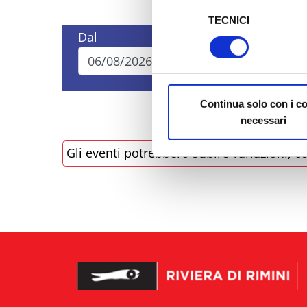
Selezione
TECNICI
del
Al fine di revocare il consens
Dal
A
consenso
Policy
Continua solo con i c
necessari
Gli eventi potrebbero subire variazioni, co