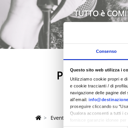
TUTTO è COMI
Consenso
Questo sito web utilizza i c
Primavera 202
Utilizziamo cookie propri e di 
nella provincia di Rimi
e cookie traccianti / di profil
navigazione delle pagine del si
all'email:
info@destinazione
proseguire cliccando su “Usa 
Qualora acconsenti a tutti i 
Eventi di Primavera Riviera Rimi
fornisce garanzie idonee per 
sicurezza a Tutela dei naviga