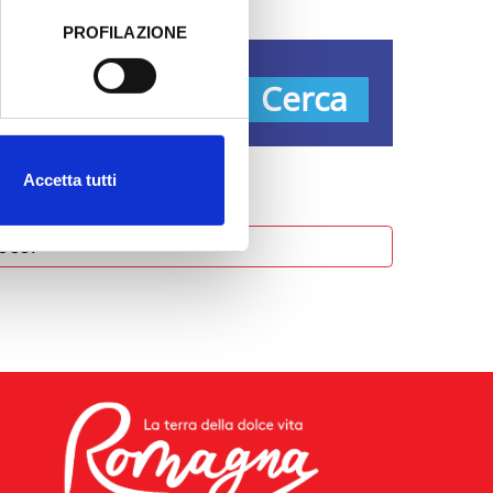
PROFILAZIONE
 dati clicca qui:
Cookie
pologie
Cerca
Accetta tutti
oco.