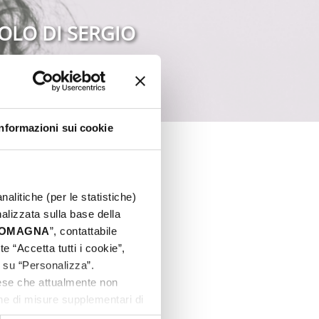
OLO DI SERGIO
Informazioni sui cookie
nalitiche (per le statistiche)
nalizzata sulla base della
 ROMAGNA
”, contattabile
e “Accetta tutti i cookie”,
c su “Personalizza”.
aese che attualmente non
one di misure supplementari di