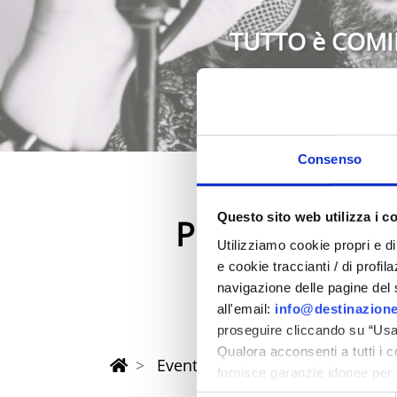
TUTTO è COMI
Consenso
Questo sito web utilizza i c
Primavera 202
Utilizziamo cookie propri e di 
nella provincia di Rimi
e cookie traccianti / di profil
navigazione delle pagine del si
all'email:
info@destinazione
proseguire cliccando su “Usa 
Qualora acconsenti a tutti i 
Eventi di Primavera Riviera Rimi
fornisce garanzie idonee per 
sicurezza a Tutela dei naviga