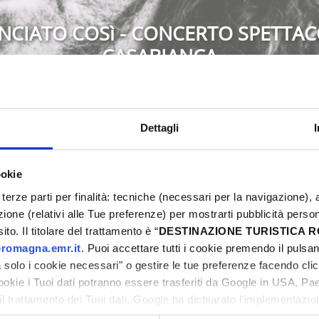
NCIATO COSì - CONCERTO SPETTAC
CASABIANCA
Montescudo-Monte Colombo
Dettagli
ookie
5
Eventi Primavera 2025
terze parti per finalità: tecniche (necessari per la navigazione), a
ni
azione (relativi alle Tue preferenze) per mostrarti pubblicità perso
to. Il titolare del trattamento è “
DESTINAZIONE TURISTICA
romagna.emr.it
. Puoi accettare tutti i cookie premendo il pulsant
solo i cookie necessari" o gestire le tue preferenze facendo cli
cookie i Tuoi dati potranno essere trasferiti da Google in USA, P
ni
il trattamento dei Tuoi dati. Google ha dichiarato l’implementazi
tori, che abbiamo valutato essere sufficienti.