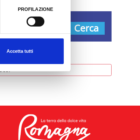
PROFILAZIONE
 dati clicca qui:
Cookie
pologie
Cerca
Accetta tutti
oco.