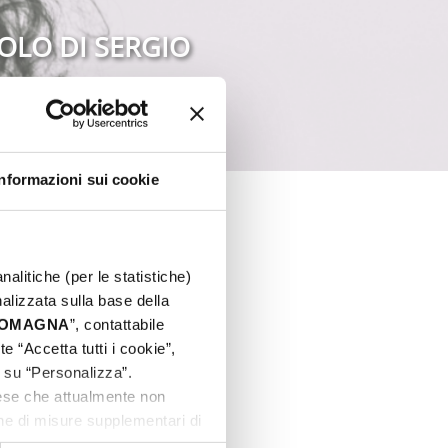
OLO DI SERGIO
Informazioni sui cookie
nalitiche (per le statistiche)
nalizzata sulla base della
 ROMAGNA
”, contattabile
e “Accetta tutti i cookie”,
c su “Personalizza”.
aese che attualmente non
one di misure supplementari di