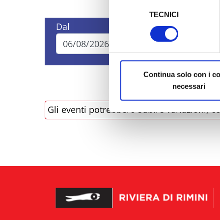
Selezione
TECNICI
del
Al fine di revocare il consens
Dal
A
consenso
Policy
Continua solo con i c
necessari
Gli eventi potrebbero subire variazioni, co