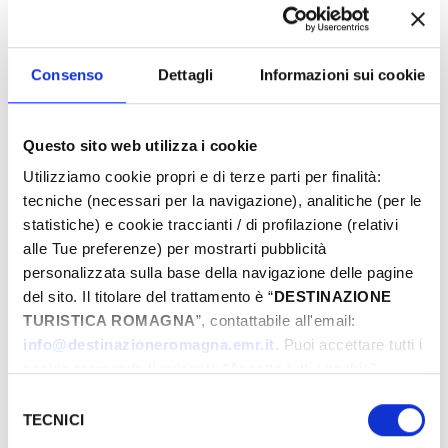
Consenso
Dettagli
Informazioni sui cookie
Dal
Questo sito web utilizza i cookie
A
Utilizziamo cookie propri e di terze parti per finalità:
tecniche (necessari per la navigazione), analitiche (per le
statistiche) e cookie traccianti / di profilazione (relativi
alle Tue preferenze) per mostrarti pubblicità
Comune
personalizzata sulla base della navigazione delle pagine
del sito. Il titolare del trattamento è “
DESTINAZIONE
TURISTICA ROMAGNA
”, contattabile all'email:
Tipologie
info@destinazioneromagna.emr.it
. Puoi accettare tutti i
cookie premendo il pulsante “Accetta tutti i cookie”,
proseguire cliccando su “Usa solo i cookie necessari" o
Selezione
gestire le tue preferenze facendo clic su “Personalizza”.
TECNICI
del
Qualora acconsenti a tutti i cookie i Tuoi dati potranno
consenso