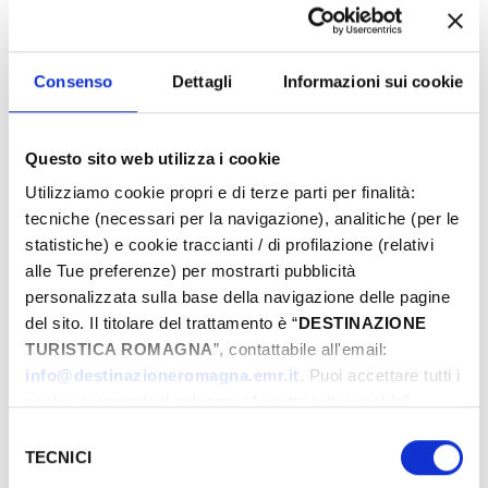
Consenso
Dettagli
Informazioni sui cookie
Dal
Questo sito web utilizza i cookie
A
Utilizziamo cookie propri e di terze parti per finalità:
tecniche (necessari per la navigazione), analitiche (per le
statistiche) e cookie traccianti / di profilazione (relativi
alle Tue preferenze) per mostrarti pubblicità
Comune
personalizzata sulla base della navigazione delle pagine
del sito. Il titolare del trattamento è “
DESTINAZIONE
TURISTICA ROMAGNA
”, contattabile all'email:
Tipologie
info@destinazioneromagna.emr.it
. Puoi accettare tutti i
cookie premendo il pulsante “Accetta tutti i cookie”,
proseguire cliccando su “Usa solo i cookie necessari" o
Selezione
gestire le tue preferenze facendo clic su “Personalizza”.
TECNICI
del
Qualora acconsenti a tutti i cookie i Tuoi dati potranno
consenso