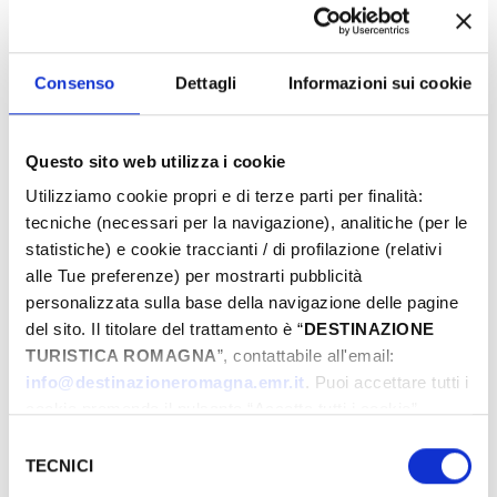
Consenso
Dettagli
Informazioni sui cookie
Dal
Questo sito web utilizza i cookie
A
Utilizziamo cookie propri e di terze parti per finalità:
tecniche (necessari per la navigazione), analitiche (per le
statistiche) e cookie traccianti / di profilazione (relativi
alle Tue preferenze) per mostrarti pubblicità
Comune
personalizzata sulla base della navigazione delle pagine
del sito. Il titolare del trattamento è “
DESTINAZIONE
TURISTICA ROMAGNA
”, contattabile all'email:
Tipologie
info@destinazioneromagna.emr.it
. Puoi accettare tutti i
cookie premendo il pulsante “Accetta tutti i cookie”,
proseguire cliccando su “Usa solo i cookie necessari" o
Selezione
gestire le tue preferenze facendo clic su “Personalizza”.
TECNICI
del
Qualora acconsenti a tutti i cookie i Tuoi dati potranno
consenso