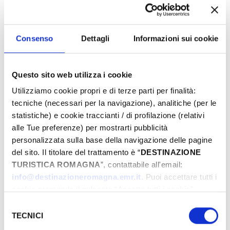
Consenso
Dettagli
Informazioni sui cookie
Dal
Questo sito web utilizza i cookie
A
Utilizziamo cookie propri e di terze parti per finalità:
tecniche (necessari per la navigazione), analitiche (per le
statistiche) e cookie traccianti / di profilazione (relativi
alle Tue preferenze) per mostrarti pubblicità
Comune
personalizzata sulla base della navigazione delle pagine
del sito. Il titolare del trattamento è “
DESTINAZIONE
TURISTICA ROMAGNA
”, contattabile all'email:
Tipologie
info@destinazioneromagna.emr.it
. Puoi accettare tutti i
cookie premendo il pulsante “Accetta tutti i cookie”,
proseguire cliccando su “Usa solo i cookie necessari" o
Selezione
gestire le tue preferenze facendo clic su “Personalizza”.
TECNICI
del
Qualora acconsenti a tutti i cookie i Tuoi dati potranno
consenso