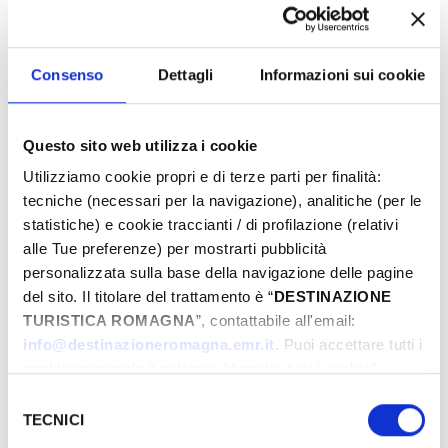
Consenso
Dettagli
Informazioni sui cookie
Dal
Questo sito web utilizza i cookie
A
Utilizziamo cookie propri e di terze parti per finalità:
tecniche (necessari per la navigazione), analitiche (per le
statistiche) e cookie traccianti / di profilazione (relativi
alle Tue preferenze) per mostrarti pubblicità
Comune
personalizzata sulla base della navigazione delle pagine
del sito. Il titolare del trattamento è “
DESTINAZIONE
TURISTICA ROMAGNA
”, contattabile all'email:
Tipologie
info@destinazioneromagna.emr.it
. Puoi accettare tutti i
cookie premendo il pulsante “Accetta tutti i cookie”,
proseguire cliccando su “Usa solo i cookie necessari" o
Selezione
gestire le tue preferenze facendo clic su “Personalizza”.
TECNICI
del
Qualora acconsenti a tutti i cookie i Tuoi dati potranno
consenso