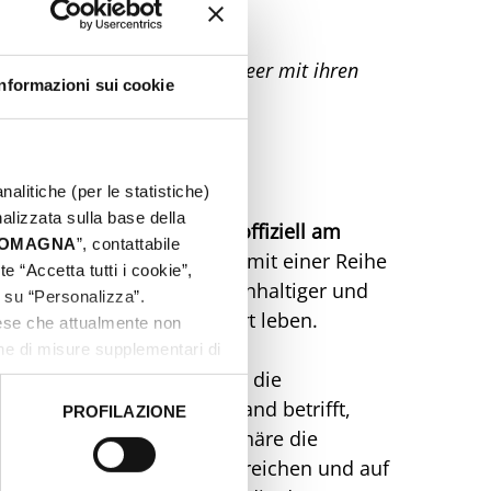
n für diejenigen, die das Meer mit ihren
Informazioni sui cookie
nalitiche (per le statistiche)
nalizzata sulla base della
26:
Die Strandsaison wird offiziell am
 ROMAGNA
”, contattabile
onntag, den 20. September
, mit einer Reihe
e “Accetta tutti i cookie”,
and noch einladender, nachhaltiger und
c su “Personalizza”.
en machen sollen, die dort leben.
aese che attualmente non
one di misure supplementari di
deverordnung 2026 gehört die
hr nicht mehr nur das Vorland betrifft,
PROFILAZIONE
 dati clicca qui:
Cookie
lten, wobei die Konzessionäre die
er auszuweisen. In Sportbereichen und auf