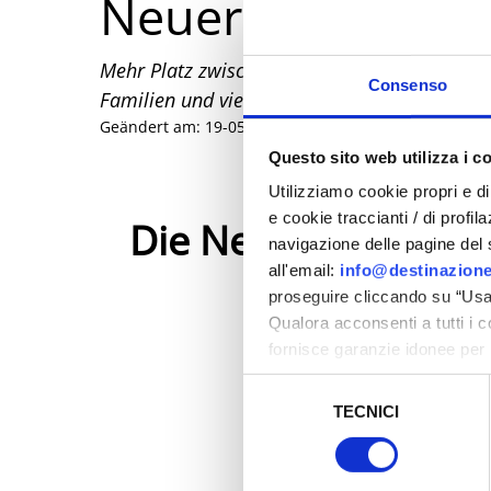
Neuerungen für 
Mehr Platz zwischen den Sonnenschirmen, Se
Consenso
Familien und vierbeinigen Freunden genießen
Geändert am: 19-05-2026
Questo sito web utilizza i c
Utilizziamo cookie propri e di 
e cookie traccianti / di profil
Die Neuerungen de
navigazione delle pagine del si
all'email:
info@destinazione
Saison 202
proseguire cliccando su “Usa 
Qualora acconsenti a tutti i 
fornisce garanzie idonee per 
sicurezza a Tutela dei naviga
Selezione
TECNICI
del
Al fine di revocare il consens
consenso
Policy