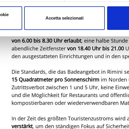
Kinderspielplätzen ist das Rauchen weiterhin ve
einem saubereren, aufgeräumteren und gesünder
ookie
Accetta selezionati
Auch für diejenigen, die mit ihren Hunden das 
morgendliche Zeitfenster für das Baden im Mee
von 6.00 bis 8.30 Uhr erlaubt
, eine halbe Stunde 
abendliche Zeitfenster
von 18.40 Uhr bis 21.00
Uh
den ausgestatteten Einrichtungen und in den sp
Die Standards, die das Badeangebot in Rimini se
15 Quadratmeter pro Sonnenschirm
im Norden u
Zutrittsverbot zwischen 1 und 5 Uhr, keine Ein
und die Möglichkeit für Restaurants und öffentl
kompostierbaren oder wiederverwendbaren Materi
In der Zeit des größten Touristenzustroms wird
verstärkt
, um den ständigen Fokus auf Sicherheit 