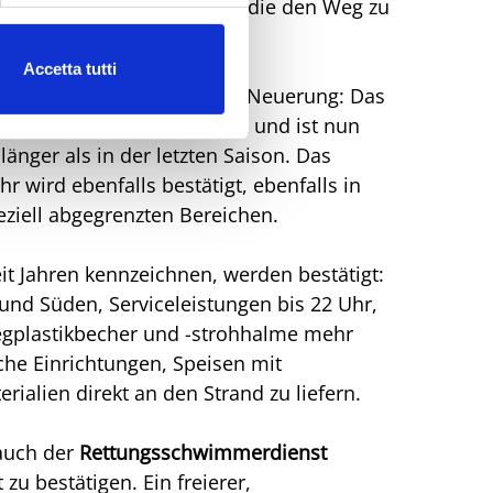
rboten. Eine Entscheidung, die den Weg zu
en Strand unterstreicht.
Accetta tutti
Meer genießen, gibt es eine Neuerung: Das
r für
Tiere
wurde verlängert und ist nun
länger als in der letzten Saison. Das
r wird ebenfalls bestätigt, ebenfalls in
eziell abgegrenzten Bereichen.
it Jahren kennzeichnen, werden bestätigt:
nd Süden, Serviceleistungen bis 22 Uhr,
wegplastikbecher und -strohhalme mehr
iche Einrichtungen, Speisen mit
alien direkt an den Strand zu liefern.
 auch der
Rettungsschwimmerdienst
zu bestätigen. Ein freierer,