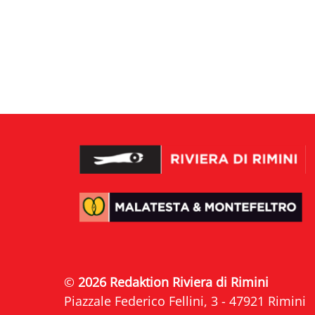
©
2026 Redaktion Riviera di Rimini
Piazzale Federico Fellini, 3 - 47921 Rimini