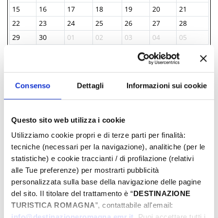
15
16
17
18
19
20
21
22
23
24
25
26
27
28
29
30
01
02
03
04
05
06
07
08
09
10
11
12
Consenso
Dettagli
Informazioni sui cookie
INFORMAZIONI ­
IAT BELLARIA INFORMAZIONI ACCOGLIENZA
Questo sito web utilizza i cookie
TURISTICA
Utilizziamo cookie propri e di terze parti per finalità:
+39 0541 343808
tecniche (necessari per la navigazione), analitiche (per le
iat@comune.bellaria-igea-marina.rn.it
statistiche) e cookie traccianti / di profilazione (relativi
alle Tue preferenze) per mostrarti pubblicità
Comune di Bellaria Igea Marina
personalizzata sulla base della navigazione delle pagine
propone anche
del sito. Il titolare del trattamento è “
DESTINAZIONE
TURISTICA ROMAGNA
”, contattabile all'email:
info@destinazioneromagna.emr.it
. Puoi accettare tutti i