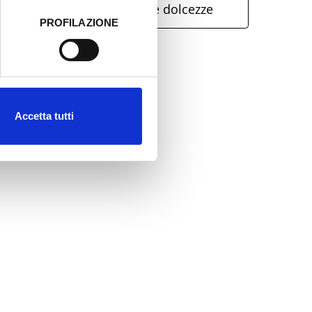
Poggio Torriana. Misteri e dolcezze
PROFILAZIONE
 dati clicca qui:
Cookie
Accetta tutti