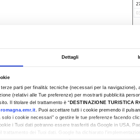
2
0
V
Dettagli
ookie
terze parti per finalità: tecniche (necessari per la navigazione), a
azione (relativi alle Tue preferenze) per mostrarti pubblicità perso
to. Il titolare del trattamento è “
DESTINAZIONE TURISTICA
romagna.emr.it
. Puoi accettare tutti i cookie premendo il pulsant
solo i cookie necessari" o gestire le tue preferenze facendo cli
cookie i Tuoi dati potranno essere trasferiti da Google in USA, P
il trattamento dei Tuoi dati. Google ha dichiarato l’implementazi
e
tori, che abbiamo valutato essere sufficienti.