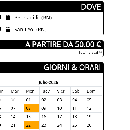
­DOVE
Pennabilli, (RN)
San Leo, (RN)
­ A PARTIRE DA 50.00 €
­Tutti i prezzi
GIORNI & ORARI
Julio-2026
un
Mar
Mer
Juev
Vier
Sab
Dom
9
30
01
02
03
04
05
6
07
08
09
10
11
12
3
14
15
16
17
18
19
0
21
22
23
24
25
26