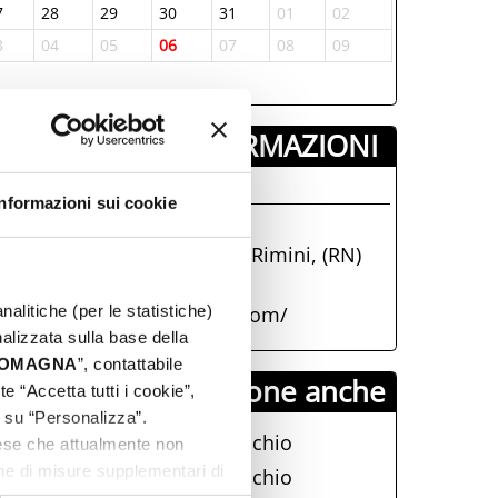
7
28
29
30
31
01
02
3
04
05
06
07
08
09
INFORMAZIONI ­
isit Rimini
Informazioni sui cookie
+39054153399
Piazzale Fellini 3, 47921, Rimini, (RN)
info@visitrimini.com
nalitiche (per le statistiche)
https://www.visitrimini.com/
nalizzata sulla base della
 ROMAGNA
”, contattabile
Visit Rimini propone anche
e “Accetta tutti i cookie”,
c su “Personalizza”.
La doppia anima di Verucchio
aese che attualmente non
one di misure supplementari di
La doppia anima di Verucchio