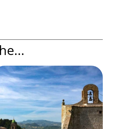
he...