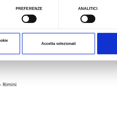
PREFERENZE
ANALITICI
o prestato e visualizzare le informazioni complete sul trattamento
dalità ridotta
ookie
Accetta selezionati
- Rimini