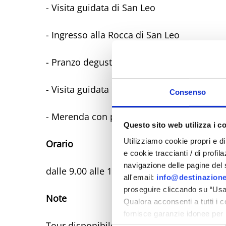
- Visita guidata di San Leo
- Ingresso alla Rocca di San Leo
- Pranzo degustazione
- Visita guidata di Pennabilli
Consenso
- Merenda con prodotti tipici
Questo sito web utilizza i c
Utilizziamo cookie propri e di 
Orario
e cookie traccianti / di profil
navigazione delle pagine del si
dalle 9.00 alle 18.30 circa
all'email:
info@destinazione
proseguire cliccando su “Usa 
Note
Qualora acconsenti a tutti i 
fornisce garanzie idonee per 
Tour disponibile in lingua italiana e ingles
sicurezza a Tutela dei naviga