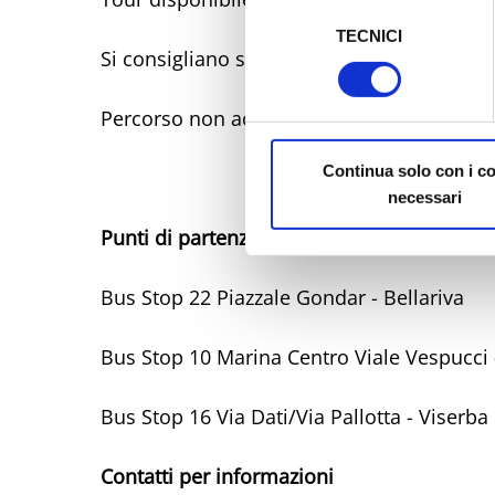
Selezione
TECNICI
del
Al fine di revocare il consens
Si consigliano scarpe comode
consenso
Policy
Percorso non accessibile a persone con mo
Continua solo con i c
necessari
Punti di partenza
Bus Stop 22 Piazzale Gondar - Bellariva
Bus Stop 10 Marina Centro Viale Vespucci 
Bus Stop 16 Via Dati/Via Pallotta - Viserba
Contatti per informazioni