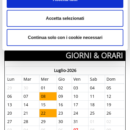
Pennabilli, (RN)
San Leo, (RN)
Accetta selezionati
­ A PARTIRE DA 50.00 €
Continua solo con i cookie necessari
­Tutti i prezzi
GIORNI & ORARI
Luglio-2026
Lun
Mar
Mer
Gio
Ven
Sab
Dom
29
30
01
02
03
04
05
06
07
08
09
10
11
12
13
14
15
16
17
18
19
20
21
22
23
24
25
26
27
28
29
30
31
01
02
03
04
05
06
07
08
09