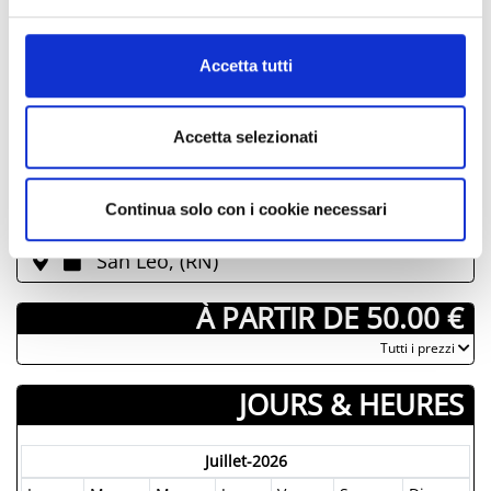
modifications. Contactez toujours les
informazioni complete sul trattamento dati clicca qui:
organisateurs avant de vous rendre sur place.
Cookie Policy
Accetta tutti
Accetta selezionati
­OÙ
Continua solo con i cookie necessari
Pennabilli, (RN)
San Leo, (RN)
­ À PARTIR DE 50.00 €
­Tutti i prezzi
JOURS & HEURES
Juillet-2026