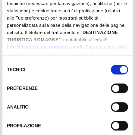
tecniche (necessari per la navigazione), analitiche (per le
statistiche) e cookie traccianti / di profilazione (relativi
alle Tue preferenze) per mostrarti pubblicità
personalizzata sulla base della navigazione delle pagine
del sito. Il titolare del trattamento è “
DESTINAZIONE
TURISTICA ROMAGNA
”, contattabile all'email:
info@destinazioneromagna.emr.it
. Puoi accettare tutti i
cookie premendo il pulsante “Accetta tutti i cookie”,
proseguire cliccando su “Usa solo i cookie necessari" o
Selezione
gestire le tue preferenze facendo clic su “Personalizza”.
TECNICI
del
Qualora acconsenti a tutti i cookie i Tuoi dati potranno
consenso
essere trasferiti da Google in USA, Paese che
PREFERENZE
attualmente non fornisce garanzie idonee per il
trattamento dei Tuoi dati. Google ha dichiarato
l’implementazione di misure supplementari di sicurezza a
ANALITICI
Tutela dei navigatori, che abbiamo valutato essere
sufficienti.
PROFILAZIONE
Les événements peuvent faire l'objet de
Al fine di revocare il consenso prestato e visualizzare le