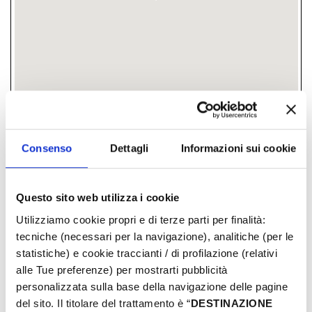
Piazzale Capitaneria di Porto, fraz. Igea
Marina, 47814, Bellaria-Igea Marina, (RN)
Consenso
Dettagli
Informazioni sui cookie
­ GRATUITO
Questo sito web utilizza i cookie
GIORNI & ORARI
Utilizziamo cookie propri e di terze parti per finalità:
tecniche (necessari per la navigazione), analitiche (per le
Junio-2026
statistiche) e cookie traccianti / di profilazione (relativi
alle Tue preferenze) per mostrarti pubblicità
Lun
Mar
Mer
Juev
Vier
Sab
Dom
personalizzata sulla base della navigazione delle pagine
01
02
03
04
05
06
07
del sito. Il titolare del trattamento è “
DESTINAZIONE