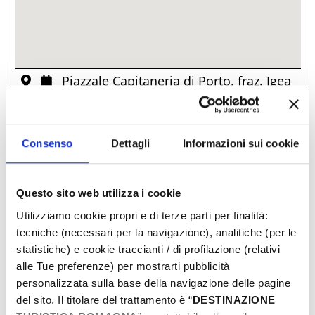
Piazzale Capitaneria di Porto, fraz. Igea
Marina, 47814, Bellaria-Igea Marina, (RN)
­ FREE
Consenso
Dettagli
Informazioni sui cookie
DAYS & TIMES
Questo sito web utilizza i cookie
June-2026
Utilizziamo cookie propri e di terze parti per finalità:
tecniche (necessari per la navigazione), analitiche (per le
Mon
Tue
Wed
Thu
Fri
Sat
Sun
statistiche) e cookie traccianti / di profilazione (relativi
01
02
03
04
05
06
07
alle Tue preferenze) per mostrarti pubblicità
08
09
10
11
12
13
14
personalizzata sulla base della navigazione delle pagine
15
16
17
18
19
20
21
del sito. Il titolare del trattamento è “
DESTINAZIONE