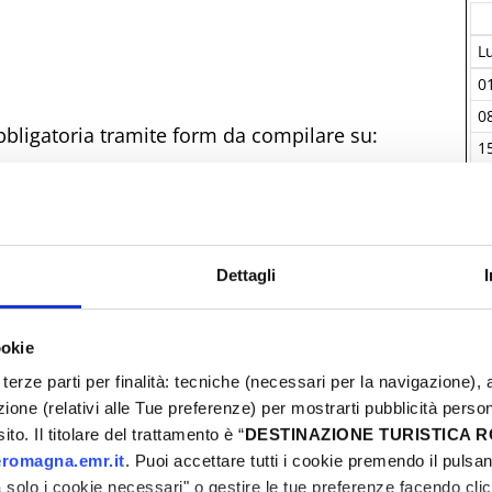
L
0
0
obbligatoria tramite form da compilare su:
1
2
2
0
Dettagli
ookie
I
terze parti per finalità: tecniche (necessari per la navigazione), a
azione (relativi alle Tue preferenze) per mostrarti pubblicità perso
to. Il titolare del trattamento è “
DESTINAZIONE TURISTICA
romagna.emr.it
. Puoi accettare tutti i cookie premendo il pulsant
solo i cookie necessari" o gestire le tue preferenze facendo cli