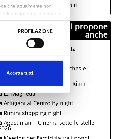
http://www.riminiturismo.it
aese che attualmente non
one di misure supplementari di
Comune di Rimini propone
PROFILAZIONE
anche
 dati clicca qui:
Cookie
La Terrazza Della Dolce Vita
Dire, Mare, Mangiare
Una notte al Museo: Eutyches e i
mosaici di età imperiale
Accetta tutti
Visita di Papa Leone XIV a Rimini
La Magnèda
Artigiani al Centro by night
Rimini shopping night
Agostiniani - Cinema sotto le stelle
2026
Meeting per l'amicizia tra i popoli.