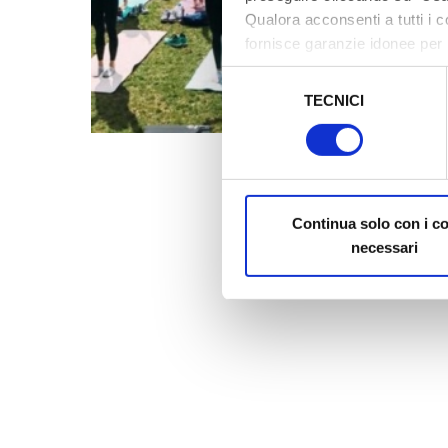
Qualora acconsenti a tutti i 
fornisce garanzie idonee per 
sicurezza a Tutela dei naviga
Selezione
TECNICI
del
Al fine di revocare il consens
consenso
Policy
Continua solo con i c
necessari