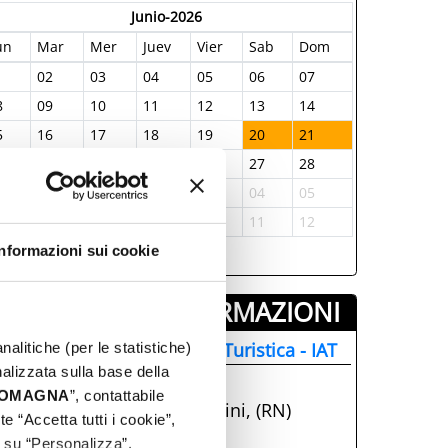
Junio-2026
un
Mar
Mer
Juev
Vier
Sab
Dom
1
02
03
04
05
06
07
8
09
10
11
12
13
14
5
16
17
18
19
20
21
2
23
24
25
26
27
28
9
30
01
02
03
04
05
6
07
08
09
10
11
12
Informazioni sui cookie
INFORMAZIONI ­
nformazione e Accoglienza Turistica - IAT
nalitiche (per le statistiche)
nalizzata sulla base della
+39 0541.51441
 ROMAGNA
”, contattabile
Parco Fellini, 47921, Rimini, (RN)
e “Accetta tutti i cookie”,
info@visitrimini.com
c su “Personalizza”.