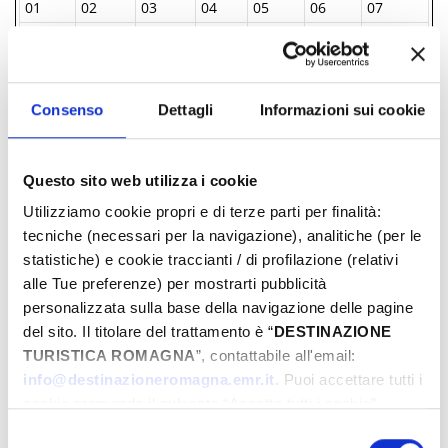
01
02
03
04
05
06
07
08
09
10
11
12
13
14
15
16
17
18
19
20
21
22
23
24
25
26
27
28
Consenso
Dettagli
Informazioni sui cookie
29
30
01
02
03
04
05
06
07
08
09
10
11
12
Questo sito web utilizza i cookie
Utilizziamo cookie propri e di terze parti per finalità:
INFORMAZIONI ­
tecniche (necessari per la navigazione), analitiche (per le
statistiche) e cookie traccianti / di profilazione (relativi
Informazione e Accoglienza Turistica - IAT
alle Tue preferenze) per mostrarti pubblicità
personalizzata sulla base della navigazione delle pagine
+39 0541.51441
del sito. Il titolare del trattamento è “
DESTINAZIONE
Parco Fellini, 47921, Rimini, (RN)
TURISTICA ROMAGNA
”, contattabile all'email:
info@visitrimini.com
info@destinazioneromagna.emr.it
. Puoi accettare tutti i
http://www.riminiturismo.it
cookie premendo il pulsante “Accetta tutti i cookie”,
proseguire cliccando su “Usa solo i cookie necessari" o
Selezione