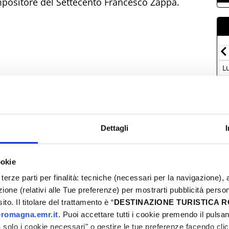
ompositore del Settecento Francesco Zappa.
Luglio-2026
Lun
Mar
Mer
Gio
Ven
Sab
Dom
L
29
30
01
02
03
04
05
2
06
07
08
09
10
11
12
0
13
14
15
16
17
18
19
1
20
21
22
23
24
25
26
1
Dettagli
27
28
29
30
31
01
02
2
03
04
05
06
07
08
09
3
ookie
so il 9 luglio) presso la biglietteria del Teatro e
terze parti per finalità: tecniche (necessari per la navigazione), a
azione (relativi alle Tue preferenze) per mostrarti pubblicità perso
to. Il titolare del trattamento è “
DESTINAZIONE TURISTICA
romagna.emr.it
. Puoi accettare tutti i cookie premendo il pulsant
T
solo i cookie necessari" o gestire le tue preferenze facendo cli