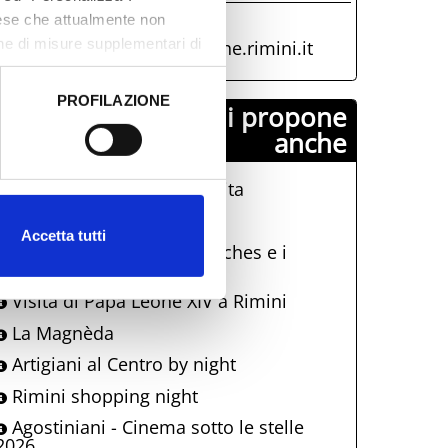
0541 793811
aese che attualmente non
one di misure supplementari di
biglietteriateatro@comune.rimini.it
PROFILAZIONE
Comune di Rimini propone
 dati clicca qui:
Cookie
anche
La Terrazza Della Dolce Vita
Dire, Mare, Mangiare
Accetta tutti
Una notte al Museo: Eutyches e i
mosaici di età imperiale
Visita di Papa Leone XIV a Rimini
La Magnèda
Artigiani al Centro by night
Rimini shopping night
Agostiniani - Cinema sotto le stelle
2026