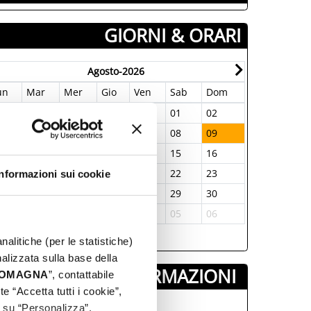
GIORNI & ORARI
Agosto-2026
un
Mar
Mer
Gio
Ven
Sab
Dom
Lun
Mar
7
28
29
30
31
01
02
31
01
3
04
05
06
07
08
09
07
08
0
11
12
13
14
15
16
14
15
7
18
19
20
21
22
23
21
22
Informazioni sui cookie
4
25
26
27
28
29
30
28
29
1
01
02
03
04
05
06
05
06
nalitiche (per le statistiche)
nalizzata sulla base della
INFORMAZIONI ­
 ROMAGNA
”, contattabile
e “Accetta tutti i cookie”,
eatro Amintore Galli
c su “Personalizza”.