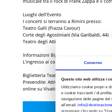
musicale tra il rock di Frank Zappa e il c
Luoghi dell'Evento
I concerti si terranno a Rimini presso:
Teatro Galli (Piazza Cavour)
Corte degli Agostiniani (Via Garibaldi, 44)
Teatro degli Atti (Via Cairoli, 42)
Informazioni Biglietti e Prevendite
L'ingresso ai concerti è a pagamento.
Consenso
Biglietteria Teatro Galli e Vivaticket
Questo sito web utilizza i c
Prevendite: Attive per tutti i concerti (esclu
Utilizziamo cookie propri e di 
online su Vivaticket.
e cookie traccianti / di profil
navigazione delle pagine del si
all'email:
info@destinazione
proseguire cliccando su “Usa 