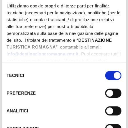
Utilizziamo cookie propri e di terze parti per finalità:
tecniche (necessari per la navigazione), analitiche (per le
INFORMAZIONI ­
statistiche) e cookie traccianti / di profilazione (relativi
alle Tue preferenze) per mostrarti pubblicità
IAT BELLARIA INFORMAZIONI ACCOGLIENZA
personalizzata sulla base della navigazione delle pagine
TURISTICA
del sito. Il titolare del trattamento è “
DESTINAZIONE
+39 0541 343808
TURISTICA ROMAGNA
”, contattabile all'email:
iat@comune.bellaria-igea-marina.rn.it
info@destinazioneromagna.emr.it
. Puoi accettare tutti i
cookie premendo il pulsante “Accetta tutti i cookie”,
proseguire cliccando su “Usa solo i cookie necessari" o
Comune di Bellaria Igea Marina
Selezione
gestire le tue preferenze facendo clic su “Personalizza”.
TECNICI
del
propone anche
Qualora acconsenti a tutti i cookie i Tuoi dati potranno
consenso
essere trasferiti da Google in USA, Paese che
Fiesta! Music & Food
PREFERENZE
attualmente non fornisce garanzie idonee per il
Bell'Italia
trattamento dei Tuoi dati. Google ha dichiarato
l’implementazione di misure supplementari di sicurezza a
La carrozza incantata
ANALITICI
Tutela dei navigatori, che abbiamo valutato essere
Fuochi di ferragosto
sufficienti.