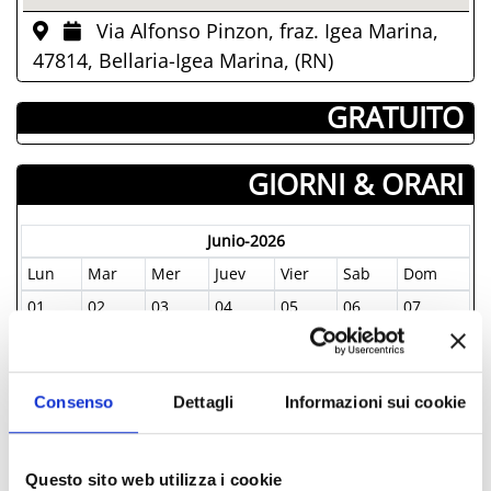
Via Alfonso Pinzon, fraz. Igea Marina,
47814, Bellaria-Igea Marina, (RN)
­ GRATUITO
GIORNI & ORARI
Junio-2026
Lun
Mar
Mer
Juev
Vier
Sab
Dom
01
02
03
04
05
06
07
08
09
10
11
12
13
14
15
16
17
18
19
20
21
22
23
24
25
26
27
28
Consenso
Dettagli
Informazioni sui cookie
29
30
01
02
03
04
05
06
07
08
09
10
11
12
Questo sito web utilizza i cookie