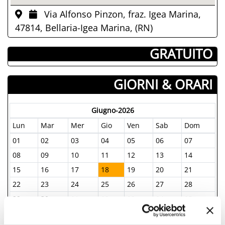
Via Alfonso Pinzon, fraz. Igea Marina,
47814, Bellaria-Igea Marina, (RN)
­ GRATUITO
GIORNI & ORARI
Giugno-2026
Lun
Mar
Mer
Gio
Ven
Sab
Dom
01
02
03
04
05
06
07
08
09
10
11
12
13
14
15
16
17
18
19
20
21
22
23
24
25
26
27
28
29
30
01
02
03
04
05
06
07
08
09
10
11
12