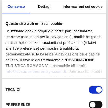
Consenso
Dettagli
Informazioni sui cookie
INFORMAZIONI ­
Questo sito web utilizza i cookie
IAT BELLARIA INFORMAZIONI ACCOGLIENZA
TURISTICA
Utilizziamo cookie propri e di terze parti per finalità:
+39 0541 343808
tecniche (necessari per la navigazione), analitiche (per le
statistiche) e cookie traccianti / di profilazione (relativi
iat@comune.bellaria-igea-marina.rn.it
alle Tue preferenze) per mostrarti pubblicità
personalizzata sulla base della navigazione delle pagine
Comune di Bellaria Igea Marina
del sito. Il titolare del trattamento è “
DESTINAZIONE
propone anche
TURISTICA ROMAGNA
”, contattabile all'email:
info@destinazioneromagna.emr.it
. Puoi accettare tutti i
Fiesta! Music & Food
cookie premendo il pulsante “Accetta tutti i cookie”,
proseguire cliccando su “Usa solo i cookie necessari" o
Selezione
Bell'Italia
gestire le tue preferenze facendo clic su “Personalizza”.
TECNICI
del
La carrozza incantata
Qualora acconsenti a tutti i cookie i Tuoi dati potranno
consenso
Fuochi di ferragosto
essere trasferiti da Google in USA, Paese che
PREFERENZE
attualmente non fornisce garanzie idonee per il