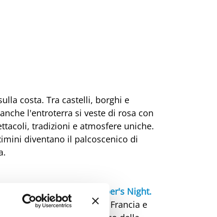
lla costa. Tra castelli, borghi e
nche l'entroterra si veste di rosa con
ttacoli, tradizioni e atmosfere uniche.
i Rimini diventano il palcoscenico di
a.
rdì 19 giugno con "
The Piper's Night.
iaggio musicale tra Irlanda, Francia e