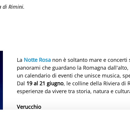
 di Rimini.
La
Notte Rosa
non è soltanto mare e concerti su
panorami che guardano la Romagna dall'alto, a
un calendario di eventi che unisce musica, spe
Dal
19 al 21 giugno
, le colline della Riviera d
esperienze da vivere tra storia, natura e cultur
Verucchio
La
Rocca Malatestiana
apre il programma vene
Racconti di cornamusa… suoni dell'aria
", un v