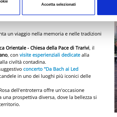
ookie
Accetta selezionati
a band britannica in una serata all'insegna
nta un viaggio nella memoria e nelle tradizioni
a Orientale - Chiesa della Pace di Trarivi
, il
iano
, con
visite esperienziali dedicate
alla
lla civiltà contadina.
 suggestivo
concerto "Da Bach ai Led
 candele in uno dei luoghi più iconici delle
Rosa dell'entroterra offre un'occasione
a una prospettiva diversa, dove la bellezza si
territorio.