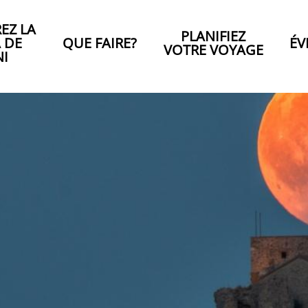
EZ LA
PLANIFIEZ
A DE
QUE FAIRE?
ÉV
VOTRE VOYAGE
NI