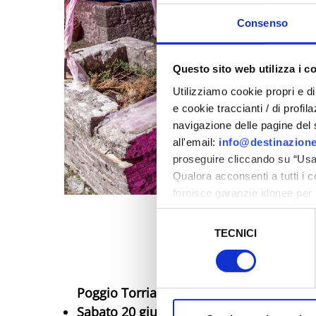
Consenso
Questo sito web utilizza i c
Utilizziamo cookie propri e di 
e cookie traccianti / di profil
navigazione delle pagine del si
all'email:
info@destinazione
proseguire cliccando su “Usa 
Qualora acconsenti a tutti i 
fornisce garanzie idonee per 
sicurezza a Tutela dei naviga
Selezione
TECNICI
del
Al fine di revocare il consens
consenso
Policy
Poggio Torriana
Sabato 20 giugno
l'Anfiteatro di Poggio 