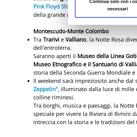
Continua solo con i c
Pink Floyd Show
, un omaggio alla storic
necessari
della grande musica.
Montescudo-Monte Colombo
Tra
Trarivi
e
Valliano
, la Notte Rosa dive
dell'entroterra.
Saranno aperti il
Museo della Linea Gotic
Museo Etnografico e il Santuario di Vall
storia della Seconda Guerra Mondiale e a
Il weekend sarà impreziosito anche dal
Zeppelin"
, illuminato dalla luce di mille
colline riminesi.
Tra borghi, musica e paesaggi, la Notte 
speciale per vivere la Riviera di Rimini d
intreccia con la storia e le tradizioni del 