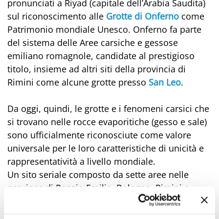
pronunciati a Riyad (capitale dell’Arabia Saudita)
sul riconoscimento alle
Grotte di Onferno
come
Patrimonio mondiale Unesco. Onferno fa parte
del sistema delle Aree carsiche e gessose
emiliano romagnole, candidate al prestigioso
titolo, insieme ad altri siti della provincia di
Rimini come alcune grotte presso
San Leo
.
Da oggi, quindi, le grotte e i fenomeni carsici che
si trovano nelle rocce evaporitiche (gesso e sale)
sono ufficialmente riconosciute come valore
universale per le loro caratteristiche di unicità e
rappresentatività a livello mondiale.
Un sito seriale composto da sette aree nelle
province di Reggio Emilia, Bologna, Rimini e
Ravenna: Alta Valle Secchia (Parco Nazionale
dell’Appennino Tosco Emiliano), Bassa Collina