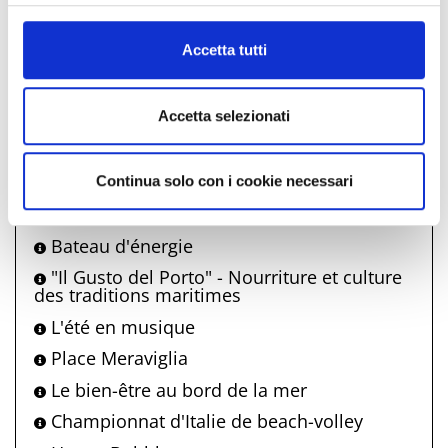
WonderWalks - Spectacle itinérant
informazioni complete sul trattamento dati clicca qui:
Cookie Policy
Carillon vivant
Accetta tutti
Nonno Bunter - jeux de rue Bellaria
Made in Bim - Concerts des artistes locaux
Accetta selezionati
Marea di Liscio - musique et danse
traditionnelles de la Romagne
Revue de la présentation du livre
Continua solo con i cookie necessari
Visite du château avec apéro
Bateau d'énergie
"Il Gusto del Porto" - Nourriture et culture
des traditions maritimes
L'été en musique
Place Meraviglia
Le bien-être au bord de la mer
Championnat d'Italie de beach-volley