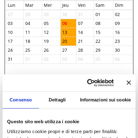
Lun
Mar
Mer
Jeu
Ven
Sam
Dim
27
28
29
30
31
01
02
03
04
05
06
07
08
09
10
11
12
13
14
15
16
17
18
19
20
21
22
23
24
25
26
27
28
29
30
31
01
02
03
04
05
06
INFORMATIONS ­
IAT BELLARIA INFORMAZIONI ACCOGLIENZA
Consenso
Dettagli
Informazioni sui cookie
TURISTICA
+39 0541 343808
iat@comune.bellaria-igea-marina.rn.it
Questo sito web utilizza i cookie
Utilizziamo cookie propri e di terze parti per finalità: