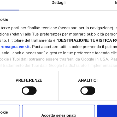
Dettagli
oBistró #BurracoInPiazza
xDeCartes #SoiréesD'été
ookie
terze parti per finalità: tecniche (necessari per la navigazione), a
L
azione (relativi alle Tue preferenze) per mostrarti pubblicità perso
2
to. Il titolare del trattamento è “
DESTINAZIONE TURISTICA
0
romagna.emr.it
. Puoi accettare tutti i cookie premendo il pulsant
solo i cookie necessari" o gestire le tue preferenze facendo cli
1
cookie i Tuoi dati potranno essere trasferiti da Google in USA, P
2
il trattamento dei Tuoi dati. Google ha dichiarato l’implementazi
2
tori, che abbiamo valutato essere sufficienti.
0
PREFERENZE
ANALITICI
o prestato e visualizzare le informazioni complete sul trattamento
P
ookie
Accetta selezionati