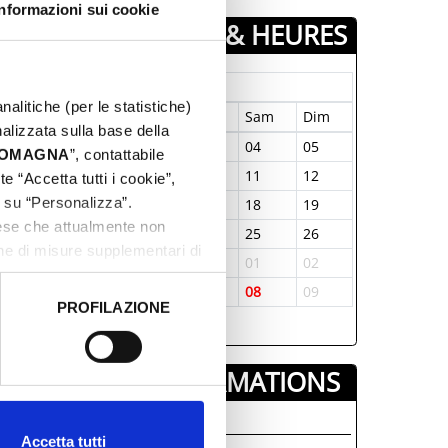
Informazioni sui cookie
JOURS & HEURES
Juillet-2026
nalitiche (per le statistiche)
un
Mar
Mer
Jeu
Ven
Sam
Dim
nalizzata sulla base della
9
30
01
02
03
04
05
 ROMAGNA
”, contattabile
6
07
08
09
10
11
12
e “Accetta tutti i cookie”,
c su “Personalizza”.
3
14
15
16
17
18
19
aese che attualmente non
0
21
22
23
24
25
26
one di misure supplementari di
7
28
29
30
31
01
02
3
04
05
06
07
08
09
PROFILAZIONE
 dati clicca qui:
Cookie
INFORMATIONS ­
ro Loco Coriano
Accetta tutti