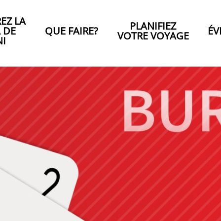
EZ LA
PLANIFIEZ
A DE
QUE FAIRE?
ÉV
VOTRE VOYAGE
NI