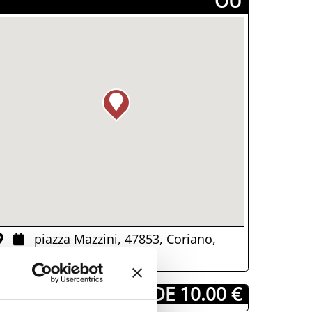
­OÙ
piazza Mazzini, 47853, Coriano,
RN)
­ À PARTIR DE 10.00 €