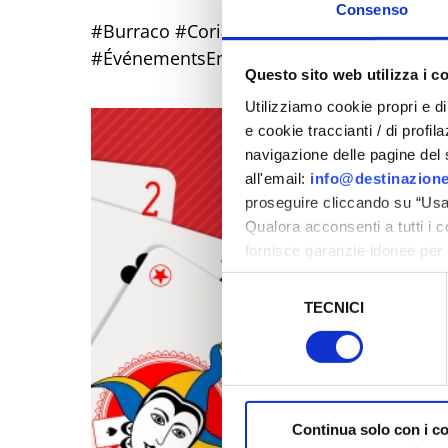
Consenso
#Burraco #Coriano #PiazzaMazzini #DaBai
#ÉvénementsEnRomagne #Juillet2026 #Jeu
Questo sito web utilizza i c
Utilizziamo cookie propri e di 
e cookie traccianti / di profil
navigazione delle pagine del si
all'email:
info@destinazione
proseguire cliccando su “Usa 
Qualora acconsenti a tutti i 
fornisce garanzie idonee per 
sicurezza a Tutela dei naviga
Selezione
TECNICI
del
Al fine di revocare il consens
consenso
Policy
Continua solo con i c