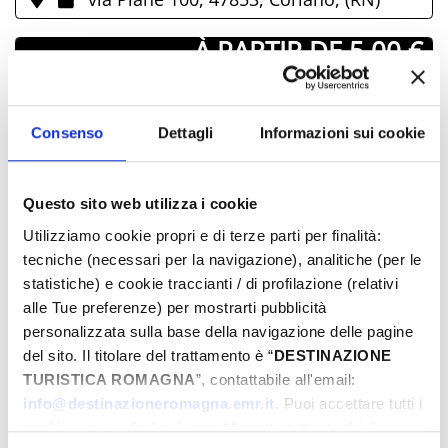
­ À PARTIR DE 5.00 €
JOURS & HEURES
Consenso
Dettagli
Informazioni sui cookie
Mai-2025
Lun
Mar
Mer
Jeu
Ven
Sam
Dim
Questo sito web utilizza i cookie
28
29
30
01
02
03
04
Utilizziamo cookie propri e di terze parti per finalità:
05
06
07
08
09
10
11
tecniche (necessari per la navigazione), analitiche (per le
12
13
14
15
16
17
18
statistiche) e cookie traccianti / di profilazione (relativi
alle Tue preferenze) per mostrarti pubblicità
19
20
21
22
23
24
25
personalizzata sulla base della navigazione delle pagine
26
27
28
29
30
31
01
del sito. Il titolare del trattamento è “
DESTINAZIONE
02
03
04
05
06
07
08
TURISTICA ROMAGNA
”, contattabile all'email:
info@destinazioneromagna.emr.it
. Puoi accettare tutti i
cookie premendo il pulsante “Accetta tutti i cookie”,