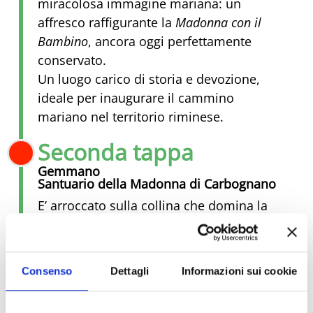
miracolosa immagine mariana: un
affresco raffigurante la
Madonna con il
Bambino
, ancora oggi perfettamente
conservato.
Un luogo carico di storia e devozione,
ideale per inaugurare il cammino
mariano nel territorio riminese.
Seconda tappa
Gemmano
Santuario della Madonna di Carbognano
E’ arroccato sulla collina che domina la
valle del Conca
. Ha origine intorno al
1260 quando i frati francescani
costruirono un convento sui resti di un
Consenso
Dettagli
Informazioni sui cookie
antico tempio romano. Consacrato alla
Madonna nel 1500, divenne nei secoli