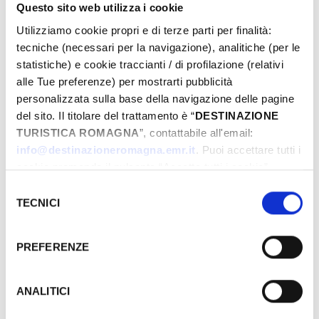
meta di pellegrini attratti dalla sua
Questo sito web utilizza i cookie
profonda spiritualità e dalle grazie
Utilizziamo cookie propri e di terze parti per finalità:
attribuite alla Vergine.
tecniche (necessari per la navigazione), analitiche (per le
statistiche) e cookie traccianti / di profilazione (relativi
Terza tappa
alle Tue preferenze) per mostrarti pubblicità
Montefiore Conca
personalizzata sulla base della navigazione delle pagine
Santuario della Madonna di Bonora
del sito. Il titolare del trattamento è “
DESTINAZIONE
Resta nella valle del Conca e raggiungi il
TURISTICA ROMAGNA
”, contattabile all'email:
info@destinazioneromagna.emr.it
. Puoi accettare tutti i
celebre
Santuario della Madonna di
cookie premendo il pulsante “Accetta tutti i cookie”,
Bonora
. Nato attorno a un’immagine
proseguire cliccando su “Usa solo i cookie necessari" o
Selezione
della Madonna che allatta, dipinta da un
gestire le tue preferenze facendo clic su “Personalizza”.
TECNICI
del
eremita nel XIV secolo l’affresco
Qualora acconsenti a tutti i cookie i Tuoi dati potranno
consenso
campeggia sull’altare maggiore,
essere trasferiti da Google in USA, Paese che
PREFERENZE
evocando secoli di fede e attirando ogni
attualmente non fornisce garanzie idonee per il
anno numerosi pellegrini. La fama del
trattamento dei Tuoi dati. Google ha dichiarato
santuario crebbe ulteriormente nel 1833,
l’implementazione di misure supplementari di sicurezza a
ANALITICI
Tutela dei navigatori, che abbiamo valutato essere
quando una giovane gravemente malata