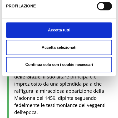
sufficienti.
guarì dopo aver pregato davanti
PROFILAZIONE
all’immagine, evento riconosciuto come
Al fine di revocare il consenso prestato e visualizzare le
il primo miracolo storicamente accertato
informazioni complete sul trattamento dati clicca qui:
della chiesa.
Cookie Policy
Accetta tutti
Quarta tappa
Trebbio di Montegridolfo
Accetta selezionati
Santuario della Beata Vergine delle
Grazie
A pochi chilometri di distanza raggiungi a
Continua solo con i cookie necessari
Trebbio, il
Santuario della Beata Vergine
delle Grazie
. Il suo altare principale è
impreziosito da una splendida pala che
raffigura la miracolosa apparizione della
Madonna del 1459, dipinta seguendo
fedelmente le testimonianze dei veggenti
dell’epoca.