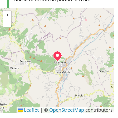
+
−
Leaflet
|
©
OpenStreetMap
contributors