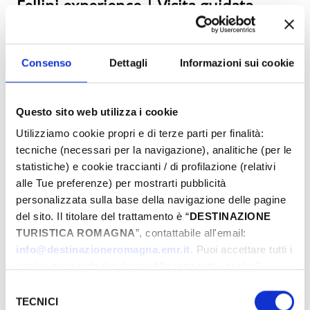
Fellini experience | Visita guidata
Rimini
Rimini (RN)
30 Mar - 20 Apr 2025
Consenso
Dettagli
Informazioni sui cookie
Questo sito web utilizza i cookie
Utilizziamo cookie propri e di terze parti per finalità:
Inaugurazione esposizione sul Cantico
tecniche (necessari per la navigazione), analitiche (per le
delle Creature
statistiche) e cookie traccianti / di profilazione (relativi
alle Tue preferenze) per mostrarti pubblicità
Cammino di San Francesco da Rimini a Laverna
personalizzata sulla base della navigazione delle pagine
Sant'Agata Feltria (RN)
del sito. Il titolare del trattamento è “
DESTINAZIONE
31 Mar - 31 Mag 2025
TURISTICA ROMAGNA
”, contattabile all'email:
info@destinazioneromagna.emr.it
. Puoi accettare tutti i
cookie premendo il pulsante “Accetta tutti i cookie”,
proseguire cliccando su “Usa solo i cookie necessari" o
Selezione
Beat Fest | Borgo Marina Centro
gestire le tue preferenze facendo clic su “Personalizza”.
TECNICI
del