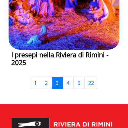
I presepi nella Riviera di Rimini -
2025
1
2
3
4
5
22