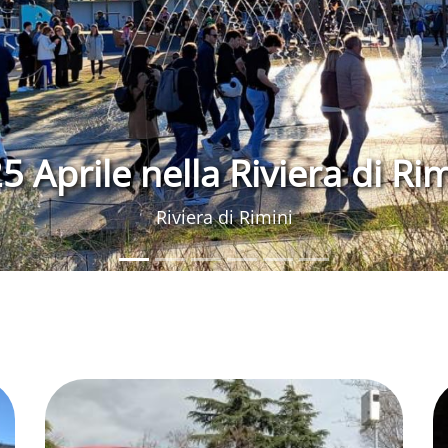
 alla scoperta di Novafeltri
frazioni
Riviera di Rimini