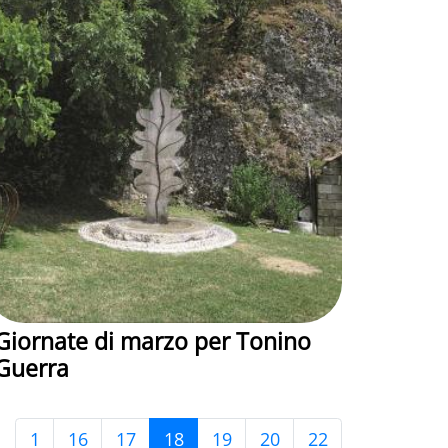
Giornate di marzo per Tonino
Guerra
1
16
17
18
19
20
22