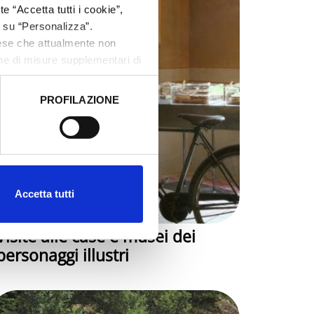
e “Accetta tutti i cookie”,
c su “Personalizza”.
aese che attualmente non
one di misure supplementari di
PROFILAZIONE
 dati clicca qui:
Cookie
Accetta tutti
Visite alle case e musei dei
personaggi illustri