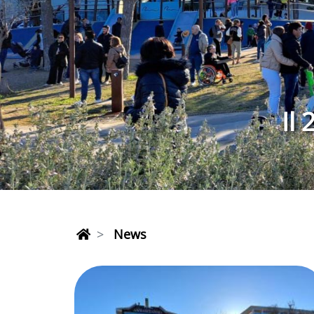
Una giornata
News