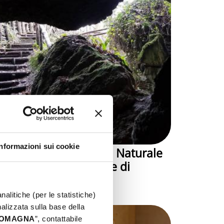
Informazioni sui cookie
Una visita alla Riserva Naturale
Orientata e alle Grotte di
Onferno
nalitiche (per le statistiche)
nalizzata sulla base della
 ROMAGNA
”, contattabile