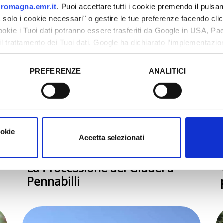
romagna.emr.it
. Puoi accettare tutti i cookie premendo il pulsant
solo i cookie necessari" o gestire le tue preferenze facendo cli
cookie i Tuoi dati potranno essere trasferiti da Google in USA, P
il trattamento dei Tuoi dati. Google ha dichiarato l’implementazi
tori, che abbiamo valutato essere sufficienti.
PREFERENZE
ANALITICI
o prestato e visualizzare le informazioni complete sul trattamento
ookie
Accetta selezionati
La Processione dei Giudei a
Pennabilli