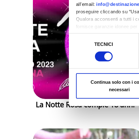
all'email:
info@destinazione
proseguire cliccando su “Usa 
Qualora acconsenti a tutti i 
fornisce garanzie idonee per 
sicurezza a Tutela dei naviga
Selezione
TECNICI
del
Al fine di revocare il consens
consenso
Policy
Continua solo con i c
necessari
La Notte Rosa compie 18 anni