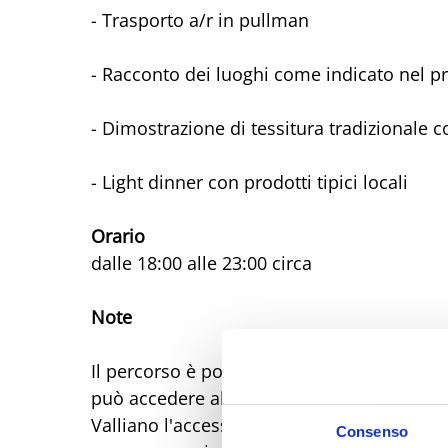
- Trasporto a/r in pullman
- Racconto dei luoghi come indicato nel
Giugno-2026
- Dimostrazione di tessitura tradizionale c
Lun
Mar
Mer
Gio
Ven
Sab
01
02
03
04
05
06
- Light dinner con prodotti tipici locali
08
09
10
11
12
13
15
16
17
18
19
20
Orario
22
23
24
25
26
27
dalle 18:00 alle 23:00 circa
29
30
01
02
03
04
06
07
08
09
10
11
Note
Il percorso è possibile anche per disabili 
può accedere alla sala superiore con un a
Valliano l'accesso è garantito con un mo
Consenso