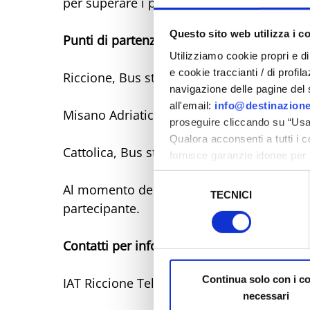
per superare i piccoli dislivelli lungo il pe
Questo sito web utilizza i c
Punti di partenza
Utilizziamo cookie propri e di 
e cookie traccianti / di profil
Riccione, Bus stop via XIX Ottobre
navigazione delle pagine del si
all'email:
info@destinazione
Misano Adriatico, Bus stop 65 Stazione FS
proseguire cliccando su “Usa 
Qualora acconsenti a tutti i 
Cattolica, Bus stop Acquario Le Navi
fornisce garanzie idonee per 
sicurezza a Tutela dei naviga
Selezione
Al momento della prenotazione, si prega di
TECNICI
del
Al fine di revocare il consens
partecipante.
consenso
Policy
Contatti per informazioni
Continua solo con i c
IAT Riccione Tel. 0541 426050
necessari