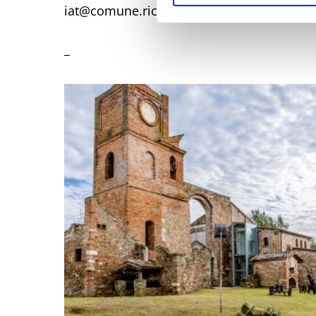
iat@comune.riccione.rn.it
_