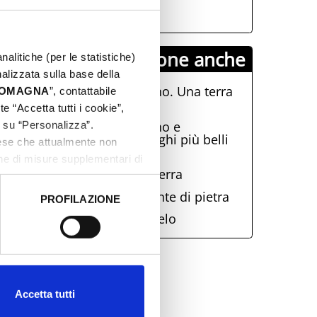
0541 426050
PromHotels propone anche
nalitiche (per le statistiche)
nalizzata sulla base della
Misano Adriatico e Coriano. Una terra
 ROMAGNA
”, contattabile
di campioni
e “Accetta tutti i cookie”,
San Giovanni in Marignano e
c su “Personalizza”.
Montegridolfo. Due dei borghi più belli
aese che attualmente non
d'Italia
one di misure supplementari di
Onferno. Al centro della terra
Montefiore Conca. Il gigante di pietra
PROFILAZIONE
 dati clicca qui:
Cookie
Sotto e sopra Santarcangelo
Accetta tutti