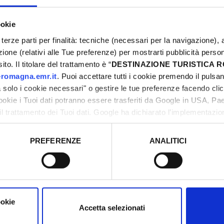
rcorso.
ookie
terze parti per finalità: tecniche (necessari per la navigazione), a
azione (relativi alle Tue preferenze) per mostrarti pubblicità perso
to. Il titolare del trattamento è “
DESTINAZIONE TURISTICA
romagna.emr.it
. Puoi accettare tutti i cookie premendo il pulsant
solo i cookie necessari" o gestire le tue preferenze facendo cli
cookie i Tuoi dati potranno essere trasferiti da Google in USA, P
il trattamento dei Tuoi dati. Google ha dichiarato l’implementazi
tori, che abbiamo valutato essere sufficienti.
 selezionare il punto di pick-up per ogni
PREFERENZE
ANALITICI
o prestato e visualizzare le informazioni complete sul trattamento
ookie
Accetta selezionati