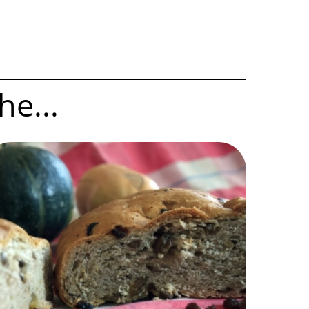
he...