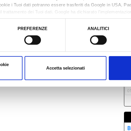
cookie i Tuoi dati potranno essere trasferiti da Google in USA, P
il trattamento dei Tuoi dati. Google ha dichiarato l’implementazi
tori, che abbiamo valutato essere sufficienti.
PREFERENZE
ANALITICI
o prestato e visualizzare le informazioni complete sul trattamento
L
2
0
ookie
1
Accetta selezionati
1
2
0
B