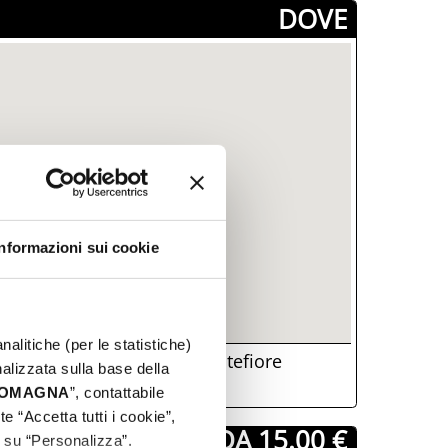
­DOVE
Informazioni sui cookie
nalitiche (per le statistiche)
Via Roma, 3, 47834, Montefiore
nalizzata sulla base della
onca, (RN)
 ROMAGNA
”, contattabile
e “Accetta tutti i cookie”,
­ A PARTIRE DA 15.00 €
c su “Personalizza”.