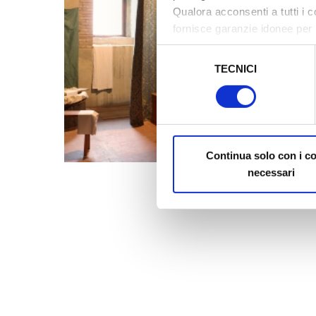
Qualora acconsenti a tutti i 
fornisce garanzie idonee per 
sicurezza a Tutela dei naviga
Selezione
TECNICI
del
Al fine di revocare il consens
consenso
Policy
Continua solo con i c
necessari