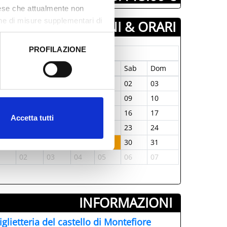
aese che attualmente non
one di misure supplementari di
GIORNI & ORARI
PROFILAZIONE
Maggio-2026
 dati clicca qui:
Cookie
un
Mar
Mer
Gio
Ven
Sab
Dom
7
28
29
30
01
02
03
4
05
06
07
08
09
10
1
12
13
14
15
16
17
Accetta tutti
8
19
20
21
22
23
24
5
26
27
28
29
30
31
1
02
03
04
05
06
07
INFORMAZIONI ­
iglietteria del castello di Montefiore