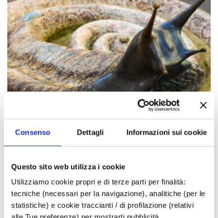
Consenso
Dettagli
Informazioni sui cookie
Questo sito web utilizza i cookie
Gli eventi potrebbero subire variazioni,
Utilizziamo cookie propri e di terze parti per finalità:
contattare sempre gli organizzatori prima di
tecniche (necessari per la navigazione), analitiche (per le
statistiche) e cookie traccianti / di profilazione (relativi
recarsi in loco.
alle Tue preferenze) per mostrarti pubblicità