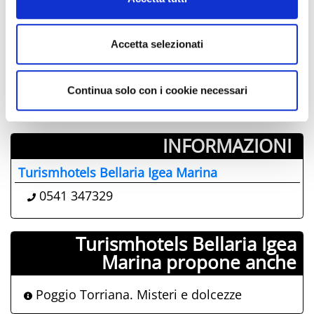
03
04
05
06
07
08
09
10
11
12
13
14
15
16
17
18
19
20
21
22
23
Accetta selezionati
24
25
26
27
28
29
30
31
01
02
03
04
05
06
Continua solo con i cookie necessari
INFORMAZIONI ­
Turismhotels Bellaria Igea Marina
0541 347329
Turismhotels Bellaria Igea
Marina propone anche
Poggio Torriana. Misteri e dolcezze