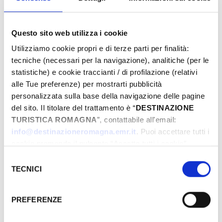
INFORMAZIONI ­
IAT BELLARIA INFORMAZIONI ACCOGLIENZA
TURISTICA
Questo sito web utilizza i cookie
+39 0541 343808
Utilizziamo cookie propri e di terze parti per finalità:
iat@comune.bellaria-igea-marina.rn.it
tecniche (necessari per la navigazione), analitiche (per le
statistiche) e cookie traccianti / di profilazione (relativi
alle Tue preferenze) per mostrarti pubblicità
Comune di Bellaria Igea Marina
personalizzata sulla base della navigazione delle pagine
propone anche
del sito. Il titolare del trattamento è “
DESTINAZIONE
TURISTICA ROMAGNA
”, contattabile all'email:
Fiesta! Music & Food
info@destinazioneromagna.emr.it
. Puoi accettare tutti i
cookie premendo il pulsante “Accetta tutti i cookie”,
Bell'Italia
proseguire cliccando su “Usa solo i cookie necessari" o
Selezione
La carrozza incantata
gestire le tue preferenze facendo clic su “Personalizza”.
TECNICI
del
Fuochi di ferragosto
Qualora acconsenti a tutti i cookie i Tuoi dati potranno
consenso
Onde di Vino
essere trasferiti da Google in USA, Paese che
PREFERENZE
attualmente non fornisce garanzie idonee per il
Messa Rock
trattamento dei Tuoi dati. Google ha dichiarato