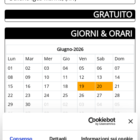
­ GRATUITO
GIORNI & ORARI
Giugno-2026
Lun
Mar
Mer
Gio
Ven
Sab
Dom
01
02
03
04
05
06
07
08
09
10
11
12
13
14
15
16
17
18
19
20
21
22
23
24
25
26
27
28
29
30
01
02
03
04
05
06
07
08
09
10
11
12
Consenso
Dettagli
Informazioni sui cookie