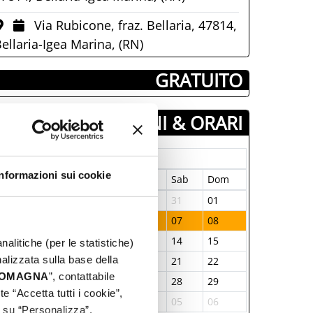
Via Rubicone, fraz. Bellaria, 47814,
ellaria-Igea Marina, (RN)
­ GRATUITO
GIORNI & ORARI
Settembre-2024
Informazioni sui cookie
un
Mar
Mer
Gio
Ven
Sab
Dom
6
27
28
29
30
31
01
2
03
04
05
06
07
08
9
10
11
12
13
14
15
nalitiche (per le statistiche)
nalizzata sulla base della
6
17
18
19
20
21
22
 ROMAGNA
”, contattabile
3
24
25
26
27
28
29
e “Accetta tutti i cookie”,
0
01
02
03
04
05
06
c su “Personalizza”.