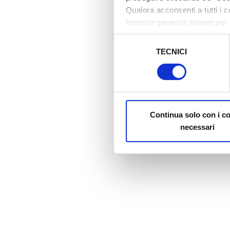
Qualora acconsenti a tutti i 
fornisce garanzie idonee per 
sicurezza a Tutela dei naviga
Selezione
TECNICI
del
Al fine di revocare il consens
consenso
Policy
Continua solo con i c
necessari