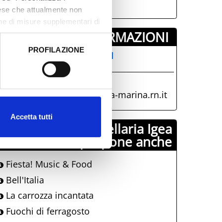
aese che attualmente non
one di misure supplementari di
INFORMAZIONI ­
PROFILAZIONE
AT BELLARIA INFORMAZIONI
 dati clicca qui:
Cookie
CCOGLIENZA TURISTICA
+39 0541 343808
iat@comune.bellaria-igea-marina.rn.it
Accetta tutti
Comune di Bellaria Igea
Marina propone anche
Fiesta! Music & Food
Bell'Italia
La carrozza incantata
Fuochi di ferragosto