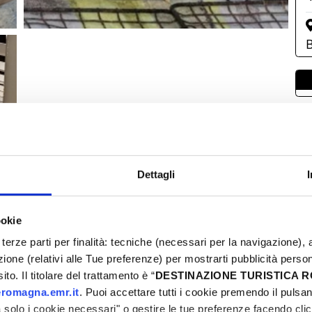
B
Dettagli
L
2
0
ookie
0
terze parti per finalità: tecniche (necessari per la navigazione), a
azione (relativi alle Tue preferenze) per mostrarti pubblicità perso
1
to. Il titolare del trattamento è “
DESTINAZIONE TURISTICA
2
romagna.emr.it
. Puoi accettare tutti i cookie premendo il pulsant
3
solo i cookie necessari" o gestire le tue preferenze facendo cli