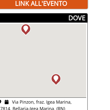
LINK ALL'EVENTO
­DOVE
Via Pinzon, fraz. Igea Marina,
7814, Bellaria-Igea Marina, (RN)