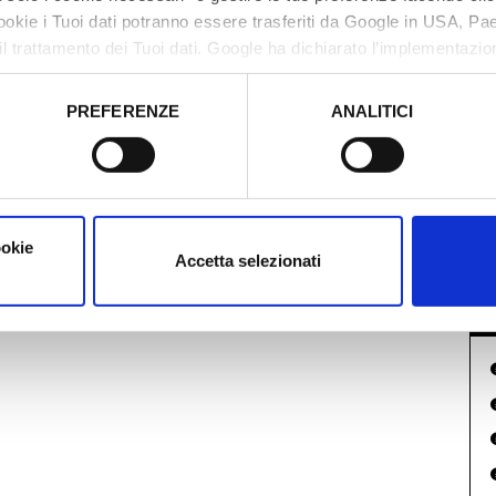
cookie i Tuoi dati potranno essere trasferiti da Google in USA, P
il trattamento dei Tuoi dati. Google ha dichiarato l’implementazi
tori, che abbiamo valutato essere sufficienti.
PREFERENZE
ANALITICI
I
o prestato e visualizzare le informazioni complete sul trattamento
A
ookie
Accetta selezionati