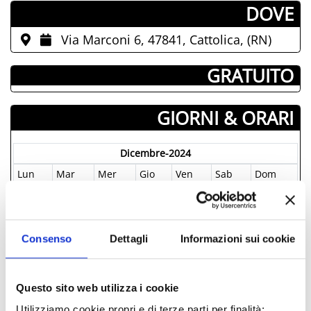
­DOVE
Via Marconi 6, 47841, Cattolica, (RN)
­ GRATUITO
GIORNI & ORARI
Dicembre-2024
Lun
Mar
Mer
Gio
Ven
Sab
Dom
25
26
27
28
29
30
01
02
03
04
05
06
07
08
09
10
11
12
13
14
15
Consenso
Dettagli
Informazioni sui cookie
16
17
18
19
20
21
22
23
24
25
26
27
28
29
Questo sito web utilizza i cookie
30
31
01
02
03
04
05
Utilizziamo cookie propri e di terze parti per finalità: