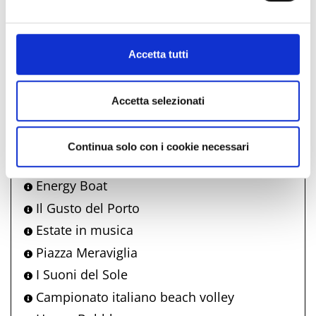
Antonella Bertoni
Al fine di revocare il consenso prestato e visualizzare le
informazioni complete sul trattamento dati clicca qui:
WonderWalks - Spettacolo itinerante
Cookie Policy
Carillon Vivente
Accetta tutti
Nonno Bunter -giochi di strada Bellaria
Made in Bim
Accetta selezionati
Marea di Liscio
Scritto sulla sabbia
Continua solo con i cookie necessari
Visita al castello con aperitivo
Energy Boat
Il Gusto del Porto
Estate in musica
Piazza Meraviglia
I Suoni del Sole
Campionato italiano beach volley