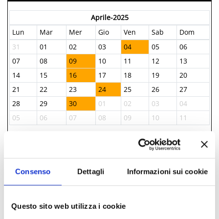
Aprile-2025
Lun
Mar
Mer
Gio
Ven
Sab
Dom
31
01
02
03
04
05
06
07
08
09
10
11
12
13
14
15
16
17
18
19
20
21
22
23
24
25
26
27
28
29
30
01
02
03
04
05
06
07
08
09
10
11
INFORMAZIONI ­
Consenso
Dettagli
Informazioni sui cookie
IAT BELLARIA INFORMAZIONI ACCOGLIENZA
TURISTICA
+39 0541 343808
Questo sito web utilizza i cookie
iat@comune.bellaria-igea-marina.rn.it