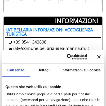
INFORMAZIONI ­
IAT BELLARIA INFORMAZIONI ACCOGLIENZA
TURISTICA
+39 0541 343808
iat@comune.bellaria-igea-marina.rn.it
Comune di Bellaria Igea Marina
propone anche
Consenso
Dettagli
Informazioni sui cookie
La carrozza incantata
Questo sito web utilizza i cookie
Fuochi di ferragosto
Utilizziamo cookie propri e di terze parti per finalità:
Onde di Vino
tecniche (necessari per la navigazione), analitiche (per le
Messa Rock
statistiche) e cookie traccianti / di profilazione (relativi