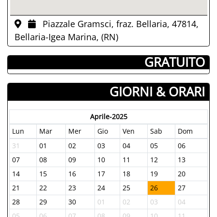
Piazzale Gramsci, fraz. Bellaria, 47814,
Bellaria-Igea Marina, (RN)
­ GRATUITO
GIORNI & ORARI
Aprile-2025
Lun
Mar
Mer
Gio
Ven
Sab
Dom
31
01
02
03
04
05
06
07
08
09
10
11
12
13
14
15
16
17
18
19
20
21
22
23
24
25
26
27
28
29
30
01
02
03
04
05
06
07
08
09
10
11