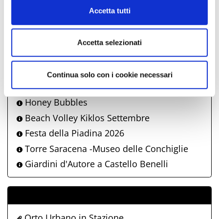
Cookie Policy
Energy Boat
Accetta tutti
Il Gusto del Porto
Estate in musica
Accetta selezionati
Piazza Meraviglia
I Suoni del Sole
Continua solo con i cookie necessari
Campionato italiano beach volley
Honey Bubbles
Beach Volley Kiklos Settembre
Festa della Piadina 2026
Torre Saracena -Museo delle Conchiglie
Giardini d'Autore a Castello Benelli
ALLEGATI
Orto Urbano in Stazione