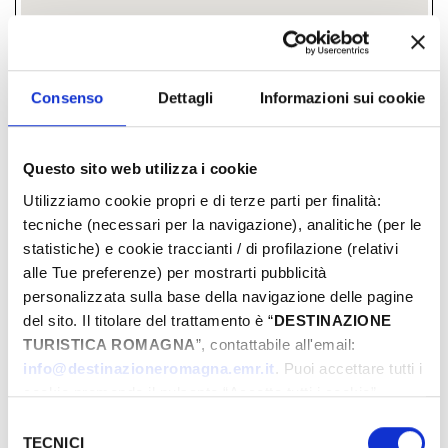
Consenso
Dettagli
Informazioni sui cookie
Questo sito web utilizza i cookie
Utilizziamo cookie propri e di terze parti per finalità:
tecniche (necessari per la navigazione), analitiche (per le
statistiche) e cookie traccianti / di profilazione (relativi
alle Tue preferenze) per mostrarti pubblicità
personalizzata sulla base della navigazione delle pagine
via Malatesta 32, 47853, Coriano, (RN)
del sito. Il titolare del trattamento è “
DESTINAZIONE
TURISTICA ROMAGNA
”, contattabile all'email:
­ A PARTIRE DA 13.00 €
info@destinazioneromagna.emr.it
. Puoi accettare tutti i
­Tutti i prezzi
cookie premendo il pulsante “Accetta tutti i cookie”,
proseguire cliccando su “Usa solo i cookie necessari" o
Selezione
GIORNI & ORARI
gestire le tue preferenze facendo clic su “Personalizza”.
TECNICI
del