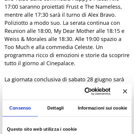
17:00 saranno proiettati Frust e The Nameless,
mentre alle 17:30 sarà il turno di Alex Bravo.
Poliziotto a modo suo. La serata continua con
Reunion alle 18:00, My Dear Mother alle 18:15 e
Weiss & Morales alle 18:30. Alle 19:00 spazio a
Too Much e alla commedia Celeste. Un
programma ricco di emozioni e storie da scoprire
tutto il giorno al Cinepalace.
La giornata conclusiva di sabato 28 giugno sarà
dedicata alla conferenza stampa finale e alla
celebrazione della straordinaria settimana
appena trascorsa, con una chiusura che
Consenso
Dettagli
Informazioni sui cookie
promette emozioni e sorprese.
Ingresso libero previa registrazione online:
Questo sito web utilizza i cookie