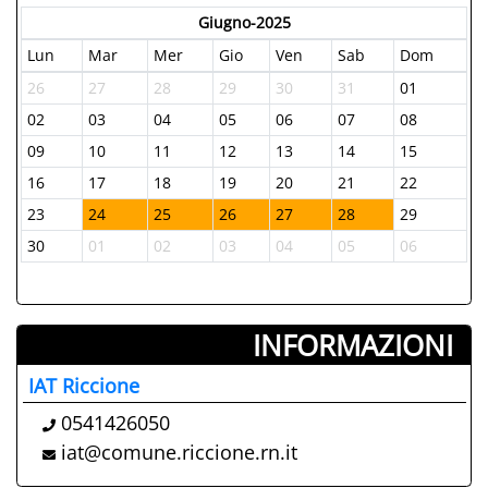
Giugno-2025
Lun
Mar
Mer
Gio
Ven
Sab
Dom
26
27
28
29
30
31
01
02
03
04
05
06
07
08
09
10
11
12
13
14
15
16
17
18
19
20
21
22
23
24
25
26
27
28
29
30
01
02
03
04
05
06
INFORMAZIONI ­
IAT Riccione
0541426050
iat@comune.riccione.rn.it