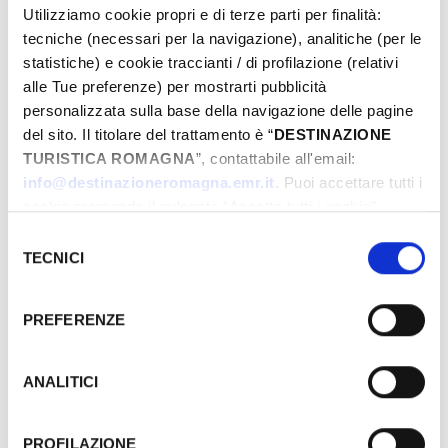
https://italianglobalseriesfestival.it/calendario-
Utilizziamo cookie propri e di terze parti per finalità:
eventi/
tecniche (necessari per la navigazione), analitiche (per le
statistiche) e cookie traccianti / di profilazione (relativi
alle Tue preferenze) per mostrarti pubblicità
personalizzata sulla base della navigazione delle pagine
del sito. Il titolare del trattamento è “
DESTINAZIONE
TURISTICA ROMAGNA
”, contattabile all'email:
info@destinazioneromagna.emr.it
. Puoi accettare tutti i
cookie premendo il pulsante “Accetta tutti i cookie”,
proseguire cliccando su “Usa solo i cookie necessari" o
Selezione
gestire le tue preferenze facendo clic su “Personalizza”.
TECNICI
del
Qualora acconsenti a tutti i cookie i Tuoi dati potranno
consenso
essere trasferiti da Google in USA, Paese che
PREFERENZE
attualmente non fornisce garanzie idonee per il
trattamento dei Tuoi dati. Google ha dichiarato
l’implementazione di misure supplementari di sicurezza a
ANALITICI
Tutela dei navigatori, che abbiamo valutato essere
sufficienti.
PROFILAZIONE