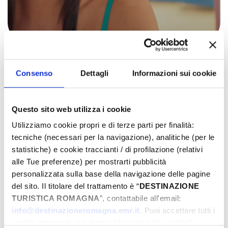
Romagna, la vacanza degli Italiani!
Pubblicato il: 20-05-2024
Consenso
Dettagli
Informazioni sui cookie
Questo sito web utilizza i cookie
Utilizziamo cookie propri e di terze parti per finalità:
tecniche (necessari per la navigazione), analitiche (per le
statistiche) e cookie traccianti / di profilazione (relativi
alle Tue preferenze) per mostrarti pubblicità
personalizzata sulla base della navigazione delle pagine
del sito. Il titolare del trattamento è “
DESTINAZIONE
TURISTICA ROMAGNA
”, contattabile all'email:
info@destinazioneromagna.emr.it
. Puoi accettare tutti i
cookie premendo il pulsante “Accetta tutti i cookie”,