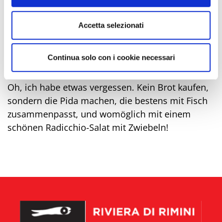
machen (2 je Spieß), und auch mit den Krebsen
(jeweils 3). Zunächst die Butte und die Seeteufel
Accetta selezionati
auf den Grill legen, denn sie brauchen mehr
Kochzeit. Immer wenn etwas gar ist, kommt es
Continua solo con i cookie necessari
aufs Tablett und wird zum Warmhalten mit Alu-
Folie abgedeckt.
Oh, ich habe etwas vergessen. Kein Brot kaufen,
sondern die Pida machen, die bestens mit Fisch
zusammenpasst, und womöglich mit einem
schönen Radicchio-Salat mit Zwiebeln!