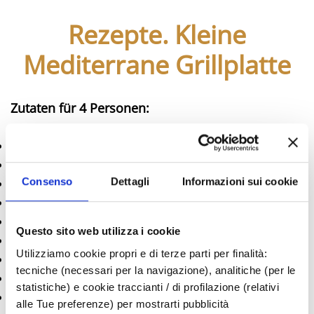
Rezepte. Kleine
Mediterrane Grillplatte
Zutaten für 4 Personen:
4 mittel-kleine Seeteufel
2 kleine Steinbutte, je etwa ½ kg
12 große geschälte Krebse
Consenso
Dettagli
Informazioni sui cookie
8 Calamares mittlerer Größe
8 Heuschreckenkrebse
Questo sito web utilizza i cookie
8 schöne Seebarben
Utilizziamo cookie propri e di terze parti per finalità:
½ kg Paniermehl
tecniche (necessari per la navigazione), analitiche (per le
4 Knoblauchzehen
statistiche) e cookie traccianti / di profilazione (relativi
Petersilie
alle Tue preferenze) per mostrarti pubblicità