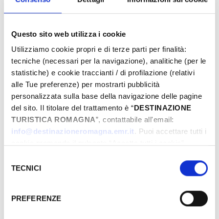
Questo sito web utilizza i cookie
Utilizziamo cookie propri e di terze parti per finalità:
tecniche (necessari per la navigazione), analitiche (per le
statistiche) e cookie traccianti / di profilazione (relativi
alle Tue preferenze) per mostrarti pubblicità
personalizzata sulla base della navigazione delle pagine
del sito. Il titolare del trattamento è “
DESTINAZIONE
TURISTICA ROMAGNA
”, contattabile all'email:
info@destinazioneromagna.emr.it
. Puoi accettare tutti i
cookie premendo il pulsante “Accetta tutti i cookie”,
proseguire cliccando su “Usa solo i cookie necessari" o
Selezione
gestire le tue preferenze facendo clic su “Personalizza”.
TECNICI
del
Qualora acconsenti a tutti i cookie i Tuoi dati potranno
consenso
essere trasferiti da Google in USA, Paese che
PREFERENZE
attualmente non fornisce garanzie idonee per il
trattamento dei Tuoi dati. Google ha dichiarato